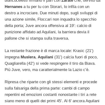
biancocelesti firmano il pari con
Zarate
che, servito da
Hernanes
a tu per tu con Storari, lo infila con un
destro a incrociare. Due minuti dopo, sugli sviluppi di
una azione simile, Floccari non inquadra lo specchio
della porta; Juve ancora offensiva al 19’: calcio di
punizione affidato ad Aquilani, la barriera devia il
pallone che si stampa sulla traversa.
La restante frazione è di marca locale: Krasic (21’)
impegna
Muslera
,
Aquilani
(31’) calcia fuori di poco,
Quagliarella (42’) si vede respingere il tiro da Biava.
Più Juve, vero, ma caratterialmente la Lazio c’è.
Ripresa che riparte con gli stessi elementi e procede
sulla falsariga della prima parte: cambi di campo
repentini ed emozioni costanti nonostante i tiri a rete
siano meno di quelli dei primi 45’. Al 6’ ancora Aquilani