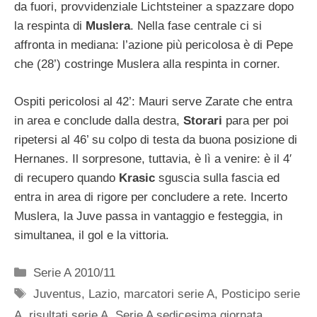
da fuori, provvidenziale Lichtsteiner a spazzare dopo
la respinta di
Muslera
. Nella fase centrale ci si
affronta in mediana: l’azione più pericolosa è di Pepe
che (28’) costringe Muslera alla respinta in corner.
Ospiti pericolosi al 42’: Mauri serve Zarate che entra
in area e conclude dalla destra,
Storari
para per poi
ripetersi al 46’ su colpo di testa da buona posizione di
Hernanes. Il sorpresone, tuttavia, è lì a venire: è il 4′
di recupero quando
Krasic
sguscia sulla fascia ed
entra in area di rigore per concludere a rete. Incerto
Muslera, la Juve passa in vantaggio e festeggia, in
simultanea, il gol e la vittoria.
Categorie
Serie A 2010/11
Tag
Juventus
,
Lazio
,
marcatori serie A
,
Posticipo serie
A
,
risultati serie A
,
Serie A sedicesima giornata