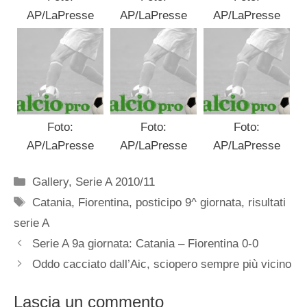
AP/LaPresse
AP/LaPresse
AP/LaPresse
Foto:
Foto:
Foto:
AP/LaPresse
AP/LaPresse
AP/LaPresse
Categorie
Gallery
,
Serie A 2010/11
Tag
Catania
,
Fiorentina
,
posticipo 9^ giornata
,
risultati
serie A
Serie A 9a giornata: Catania – Fiorentina 0-0
Oddo cacciato dall’Aic, sciopero sempre più vicino
Lascia un commento