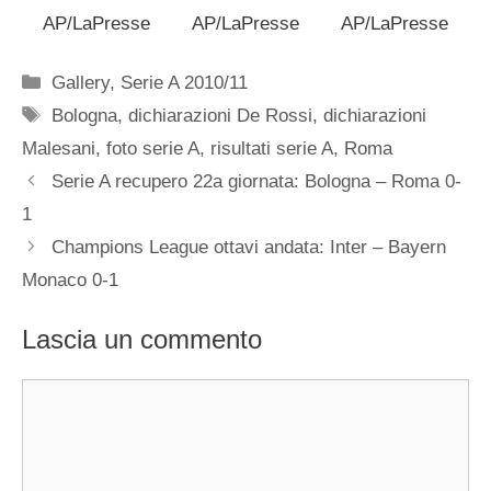
AP/LaPresse
AP/LaPresse
AP/LaPresse
Categorie
Gallery
,
Serie A 2010/11
Tag
Bologna
,
dichiarazioni De Rossi
,
dichiarazioni
Malesani
,
foto serie A
,
risultati serie A
,
Roma
Serie A recupero 22a giornata: Bologna – Roma 0-
1
Champions League ottavi andata: Inter – Bayern
Monaco 0-1
Lascia un commento
Commento