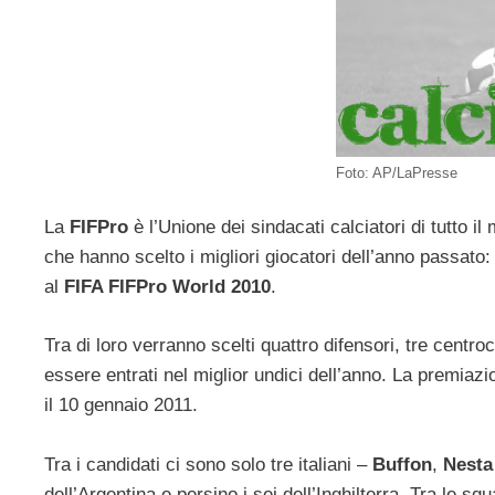
Foto: AP/LaPresse
La
FIFPro
è l’Unione dei sindacati calciatori di tutto i
che hanno scelto i migliori giocatori dell’anno passato: 
al
FIFA FIFPro World 2010
.
Tra di loro verranno scelti quattro difensori, tre centr
essere entrati nel miglior undici dell’anno. La premiazi
il 10 gennaio 2011.
Tra i candidati ci sono solo tre italiani –
Buffon
,
Nesta
dell’Argentina e persino i sei dell’Inghilterra. Tra le s