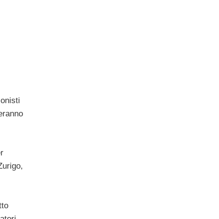
onisti
reranno
r
urigo,
tto
atori –