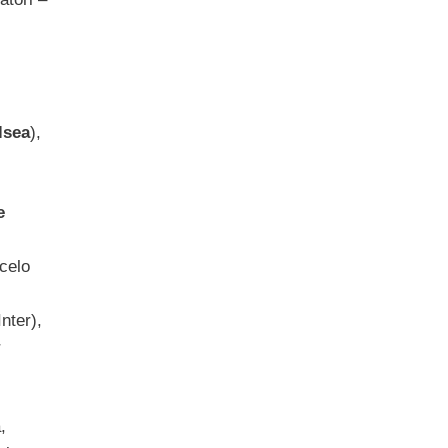
lsea
),
e
rcelo
nter),
r
,