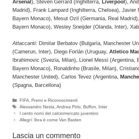
Arsenal
), Steven Gerrard (Inghilterra,
Liverpool
), An
Madrid), Frank Lampard (Inghilterra, Chelsea), Javie
Bayern Monaco), Mesut Ozil (Germania, Real Madrid), A
Bayern Monaco), Wesley Sneijder (Olanda, Inter), Xab
Attaccanti:
Dimitar Berbatov (Bulgaria, Manchester Uni
(Camerun, Inter), Diego Forlán (Uruguay,
Atletico Ma
Ibrahimovic (Svezia, Milan), Lionel Messi (Argentina, B
Bayern Monaco), Ronaldinho (Brasile, Milan), Cristian
Manchester United), Carlos Tevez (Argentina,
Manches
(Spagna, Barcellona)
Categorie
FIFA
,
Premi e Riconoscimenti
Tag
Alessandro Nesta
,
Andrea Pirlo
,
Buffon
,
Inter
I cento nomi del calciomercato juventino
Allegri: Ibra è come Van Basten
Lascia un commento