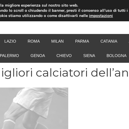
i la migliore esperienza sul nostro sito web.
ndo lo scroll o chiudendo il banner, presti il consenso all’uso di tutti i
ookie stiamo utilizzando o come disattivarli nelle
impostazioni
NEW
LAZIO
ROMA
MILAN
PARMA
CATANIA
PALERMO
GENOA
CHIEVO
SIENA
BOLOGNA
gliori calciatori dell’a