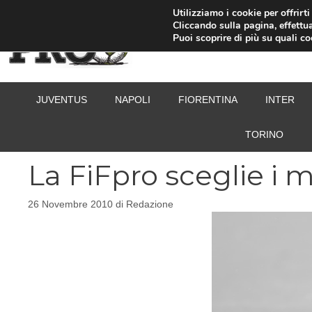
Vai
Utilizziamo i cookie per offrirt
Cliccando sulla pagina, effettua
al
Puoi scoprire di più su quali c
contenuto
JUVENTUS
NAPOLI
FIORENTINA
INTER
TORINO
La FiFpro sceglie i mi
26 Novembre 2010
di
Redazione