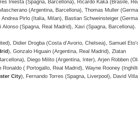
dres Iniesta (Spagna, Barcellona), Ricardo Kakà (Brasile, Re
r Mascherano (Argentina, Barcellona), Thomas Muller (Germa
ndrea Pirlo (Italia, Milan), Bastian Schweinsteiger (Germa
i Alonso (Spagna, Real Madrid), Xavi (Spagna, Barcellona).
ted), Didier Drogba (Costa d’Avorio, Chelsea), Samuel Eto’
drid
), Gonzalo Higuain (Argentina, Real Madrid), Zlatan
arcellona), Diego Milito (Argentina, Inter), Arjen Robben (O
o Ronaldo ( Portogallo, Real Madrid), Wayne Rooney (Inghilt
ter City
), Fernando Torres (Spagna, Liverpool), David Villa