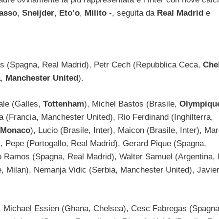
asso
,
Sneijder
,
Eto’o
,
Milito
-, seguita da
Real Madrid
e
llas (Spagna, Real Madrid), Petr Cech (Repubblica Ceca,
Che
a,
Manchester United
).
ale (Galles,
Tottenham
), Michel Bastos (Brasile,
Olympiqu
ra (Francia, Manchester United), Rio Ferdinand (Inghilterra,
 Monaco
), Lucio (Brasile, Inter), Maicon (Brasile, Inter), Ma
n), Pepe (Portogallo, Real Madrid), Gerard Pique (Spagna,
o Ramos (Spagna, Real Madrid), Walter Samuel (Argentina, I
le, Milan), Nemanja Vidic (Serbia, Manchester United), Javie
, Michael Essien (Ghana, Chelsea), Cesc Fabregas (Spagna