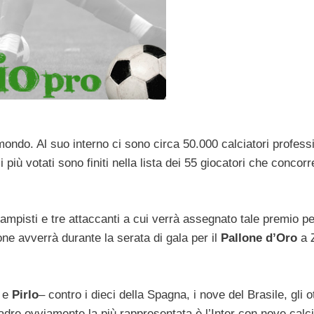
l mondo. Al suo interno ci sono circa 50.000 calciatori professi
i più votati sono finiti nella lista dei 55 giocatori che concor
ocampisti e tre attaccanti a cui verrà assegnato tale premio pe
one avverrà durante la serata di gala per il
Pallone d’Oro
a Z
e
Pirlo
– contro i dieci della Spagna, i nove del Brasile, gli o
quadre ovviamente la più rappresentata è l’Inter con nove calci