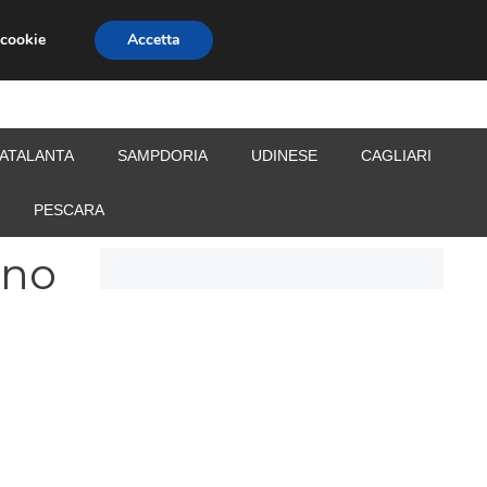
 cookie
Accetta
S
CALCIOMERCATO
ALLENATORI
ATALANTA
SAMPDORIA
UDINESE
CAGLIARI
PESCARA
nno