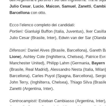
Julio Cesar
,
Lucio
,
Maicon
,
Samuel
,
Zanetti
,
Cambi
Barcellona
con otto.
Ecco l’elenco completo dei candidati:
Portieri:
Gianluigi Buffon (Italia, Juventus), Iker Casi
Julio Cesar (Brasile, Inter), Edwin van der Sar (Oland
Difensori:
Daniel Alves (Brasile, Barcellona), Gareth B
Lione
), Ashley Cole (Inghilterra, Chelsea), Patrice Ev
Manchester United), Philipp Lahm (Germania,
Bayern
(Brasile, Real Madrid), Alessandro Nesta (Italia, Mila
Barcellona), Carles Puyol (Spagna, Barcellona), Sergi
John Terry, (Inghilterra, Chelsea), Thiago Silva (Brasi
Zanetti (Argentina, Inter).
Centrocampisti:
Esteban Cambiasso (Argentina, Inter)