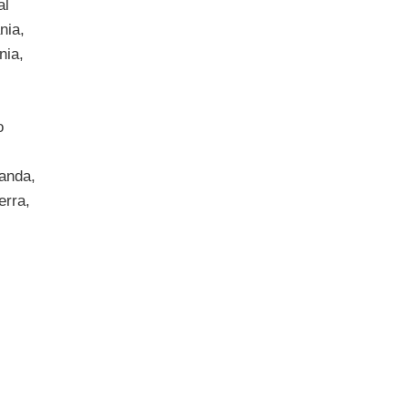
al
nia,
nia,
o
landa,
erra,