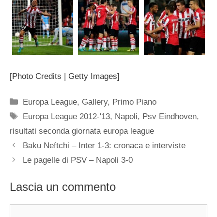
[Photo Credits | Getty Images]
Categorie
Europa League
,
Gallery
,
Primo Piano
Tag
Europa League 2012-'13
,
Napoli
,
Psv Eindhoven
,
risultati seconda giornata europa league
Baku Neftchi – Inter 1-3: cronaca e interviste
Le pagelle di PSV – Napoli 3-0
Lascia un commento
Commento