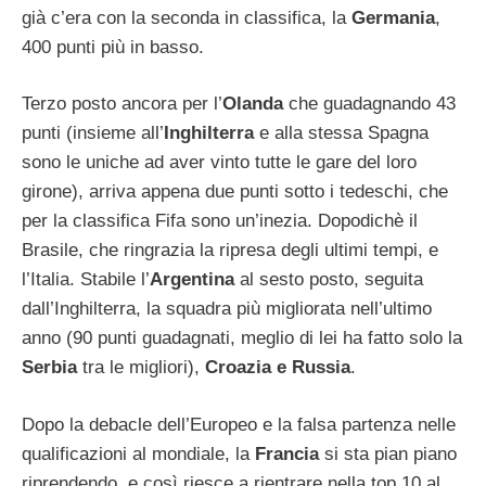
già c’era con la seconda in classifica, la
Germania
,
400 punti più in basso.
Terzo posto ancora per l’
Olanda
che guadagnando 43
punti (insieme all’
Inghilterra
e alla stessa Spagna
sono le uniche ad aver vinto tutte le gare del loro
girone), arriva appena due punti sotto i tedeschi, che
per la classifica Fifa sono un’inezia. Dopodichè il
Brasile, che ringrazia la ripresa degli ultimi tempi, e
l’Italia. Stabile l’
Argentina
al sesto posto, seguita
dall’Inghilterra, la squadra più migliorata nell’ultimo
anno (90 punti guadagnati, meglio di lei ha fatto solo la
Serbia
tra le migliori),
Croazia e Russia
.
Dopo la debacle dell’Europeo e la falsa partenza nelle
qualificazioni al mondiale, la
Francia
si sta pian piano
riprendendo, e così riesce a rientrare nella top 10 al