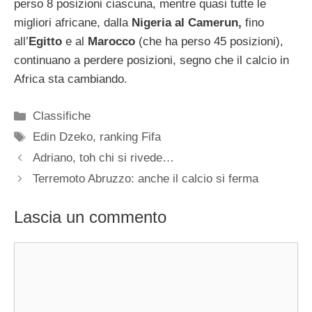
perso 8 posizioni ciascuna, mentre quasi tutte le
migliori africane, dalla
Nigeria al Camerun,
fino
all’
Egitto
e al
Marocco
(che ha perso 45 posizioni),
continuano a perdere posizioni, segno che il calcio in
Africa sta cambiando.
Categorie
Classifiche
Tag
Edin Dzeko
,
ranking Fifa
Adriano, toh chi si rivede…
Terremoto Abruzzo: anche il calcio si ferma
Lascia un commento
Commento