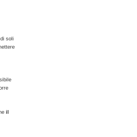
di soli
mettere
ibile
orre
he
il