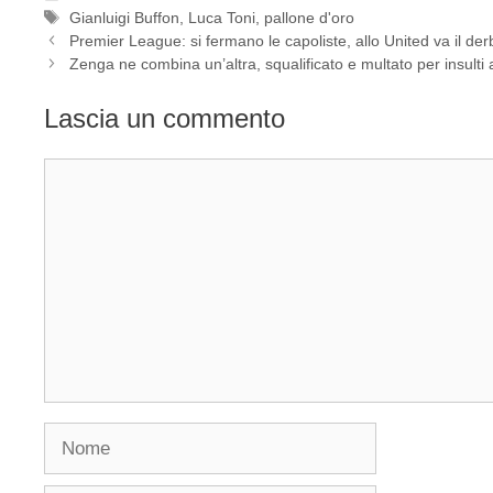
Tag
Gianluigi Buffon
,
Luca Toni
,
pallone d'oro
Premier League: si fermano le capoliste, allo United va il de
Zenga ne combina un’altra, squalificato e multato per insulti al
Lascia un commento
Commento
Nome