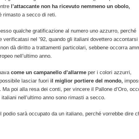
entre
l’attaccante non ha ricevuto nemmeno un obolo,
è rimasto a secco di reti.
esso qualche gratificazione al numero uno azzurro, perché
verificatasi nel ’92, quando gli italiani dovettero accontarsi 
o
non dà diritto a trattamenti particolari, sebbene occorra am
europeo nell’ultimo anno.
onava
come un campanello d’allarme
per i colori azzurri,
ssibile lasciar fuori
il miglior portiere del mondo,
imposs
.
Ma poi alla resa dei conti, per vincere il Pallone d’Oro, occ
i italiani nell’ultimo anno sono rimasti a secco.
l podio sarà occupato da un italiano, perché vorrebbe dire c