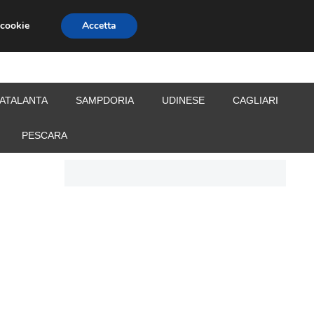
 cookie
Accetta
S
CALCIOMERCATO
ALLENATORI
ATALANTA
SAMPDORIA
UDINESE
CAGLIARI
PESCARA