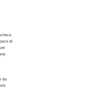
bacheca
pace di
ver
una
e da
timi