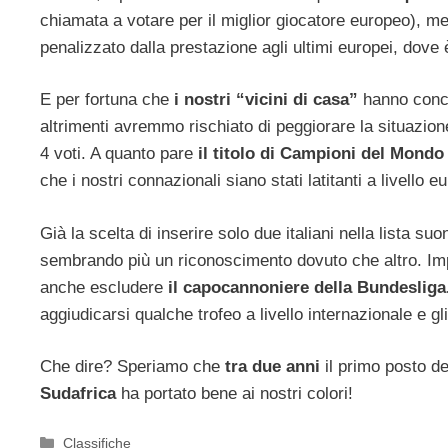
chiamata a votare per il miglior giocatore europeo), m
penalizzato dalla prestazione agli ultimi europei, dove 
E per fortuna che
i nostri “vicini di casa”
hanno conc
altrimenti avremmo rischiato di peggiorare la situazione 
4 voti. A quanto pare
il titolo di Campioni del Mond
che i nostri connazionali siano stati latitanti a livello 
Già la scelta di inserire solo due italiani nella lista su
sembrando più un riconoscimento dovuto che altro. Impo
anche escludere
il capocannoniere della Bundesliga
aggiudicarsi qualche trofeo a livello internazionale e gl
Che dire? Speriamo che
tra due anni
il primo posto de
Sudafrica
ha portato bene ai nostri colori!
Categorie
Classifiche