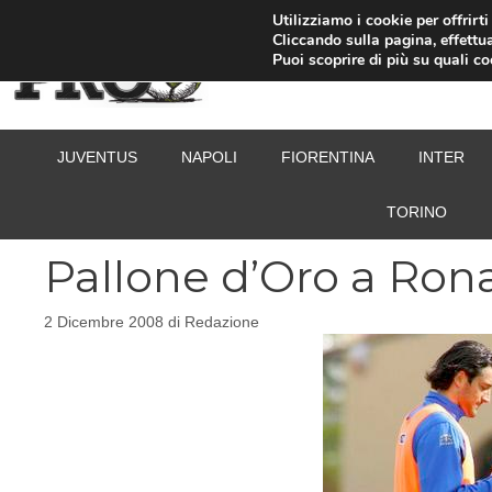
Vai
Utilizziamo i cookie per offrirt
Cliccando sulla pagina, effettua
al
Puoi scoprire di più su quali c
contenuto
JUVENTUS
NAPOLI
FIORENTINA
INTER
TORINO
Pallone d’Oro a Ronal
2 Dicembre 2008
di
Redazione