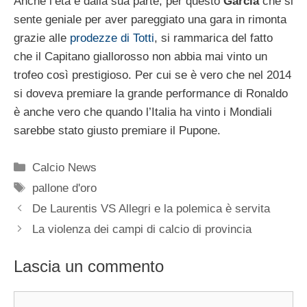
Anche l’età è dalla sua parte, per questo
Garcia
che si
sente geniale per aver pareggiato una gara in rimonta
grazie alle
prodezze di Totti
, si rammarica del fatto
che il Capitano giallorosso non abbia mai vinto un
trofeo così prestigioso. Per cui se è vero che nel 2014
si doveva premiare la grande performance di Ronaldo
è anche vero che quando l’Italia ha vinto i Mondiali
sarebbe stato giusto premiare il Pupone.
Categorie
Calcio News
Tag
pallone d'oro
De Laurentis VS Allegri e la polemica è servita
La violenza dei campi di calcio di provincia
Lascia un commento
Commento