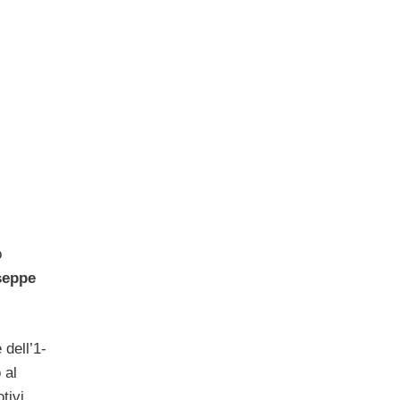
o
seppe
 dell’1-
 al
tivi