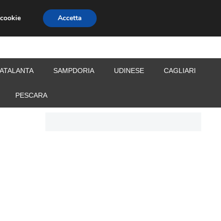
 cookie
Accetta
S
CALCIOMERCATO
ALLENATORI
ATALANTA
SAMPDORIA
UDINESE
CAGLIARI
PESCARA