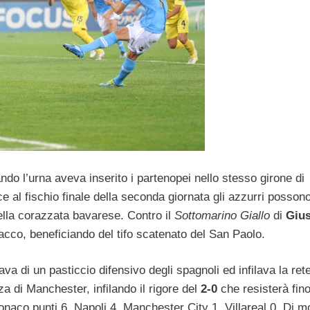
ando l’urna aveva inserito i partenopei nello stesso girone di
e al fischio finale della seconda giornata gli azzurri posson
della corazzata bavarese. Contro il
Sottomarino Giallo
di
Giu
tacco, beneficiando del tifo scatenato del San Paolo.
ava di un pasticcio difensivo degli spagnoli ed infilava la rete
a di Manchester, infilando il rigore del
2-0
che resisterà fino
Monaco punti 6, Napoli 4, Manchester City 1, Villareal 0. Di mo