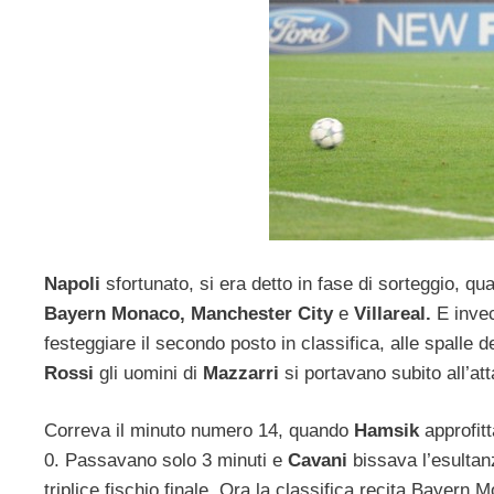
Napoli
sfortunato, si era detto in fase di sorteggio, qu
Bayern Monaco, Manchester City
e
Villareal.
E invec
festeggiare il secondo posto in classifica, alle spalle 
Rossi
gli uomini di
Mazzarri
si portavano subito all’at
Correva il minuto numero 14, quando
Hamsik
approfitt
0. Passavano solo 3 minuti e
Cavani
bissava l’esultanz
triplice fischio finale. Ora la classifica recita Bayern 