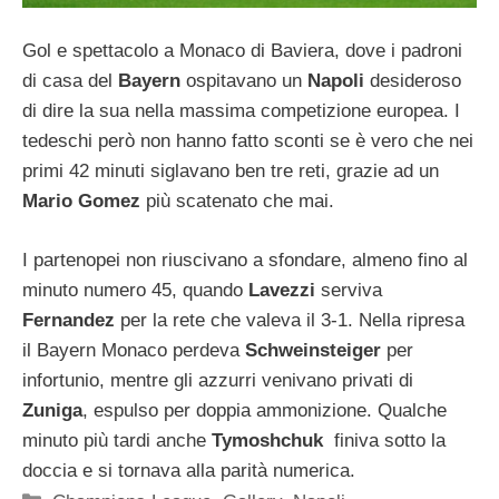
Gol e spettacolo a Monaco di Baviera, dove i padroni
di casa del
Bayern
ospitavano un
Napoli
desideroso
di dire la sua nella massima competizione europea. I
tedeschi però non hanno fatto sconti se è vero che nei
primi 42 minuti siglavano ben tre reti, grazie ad un
Mario Gomez
più scatenato che mai.
I partenopei non riuscivano a sfondare, almeno fino al
minuto numero 45, quando
Lavezzi
serviva
Fernandez
per la rete che valeva il 3-1. Nella ripresa
il Bayern Monaco perdeva
Schweinsteiger
per
infortunio, mentre gli azzurri venivano privati di
Zuniga
, espulso per doppia ammonizione. Qualche
minuto più tardi anche
Tymoshchuk
finiva sotto la
doccia e si tornava alla parità numerica.
Categorie