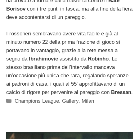
ha provato a tornare dalla trasferta contro il
Bate
Borisov
con i tre punti in tasca, ma alla fine della fiera
deve accontentarsi di un pareggio.
I rossoneri sembravano avere vita facile e già al
minuto numero 22 della prima frazione di gioco si
portavano in vantaggio, grazie alla rete messa a
segno da
Ibrahimovic
assistito da
Robinho
. Lo
stesso brasiliano prima dell’intervallo mancava
un’occasione più unica che rara, regalando speranze
ai padroni di casa, i quali al 55′ approfittavano di un
calcio di rigore per pervenire al pareggio con
Bressan
.
Categorie
Champions League
,
Gallery
,
Milan