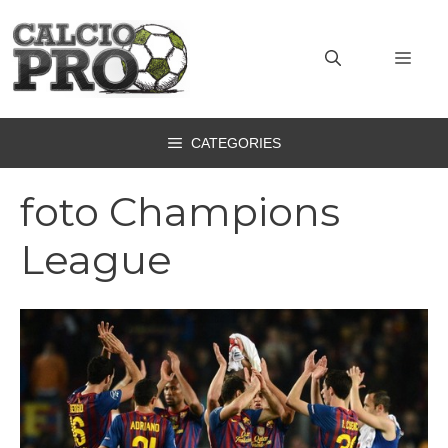
Vai
al
MEN
contenuto
CATEGORIES
foto Champions
League