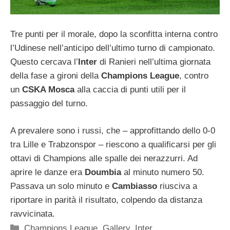
Tre punti per il morale, dopo la sconfitta interna contro
l’Udinese nell’anticipo dell’ultimo turno di campionato.
Questo cercava l’
Inter
di Ranieri nell’ultima giornata
della fase a gironi della
Champions League
, contro
un
CSKA Mosca
alla caccia di punti utili per il
passaggio del turno.
A prevalere sono i russi, che – approfittando dello 0-0
tra Lille e Trabzonspor – riescono a qualificarsi per gli
ottavi di Champions alle spalle dei nerazzurri. Ad
aprire le danze era
Doumbia
al minuto numero 50.
Passava un solo minuto e
Cambiasso
riusciva a
riportare in parità il risultato, colpendo da distanza
ravvicinata.
Categorie
Champions League
,
Gallery
,
Inter