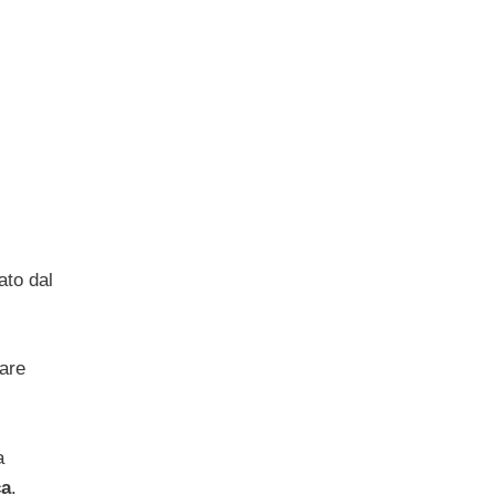
ato dal
fare
a
ca
.