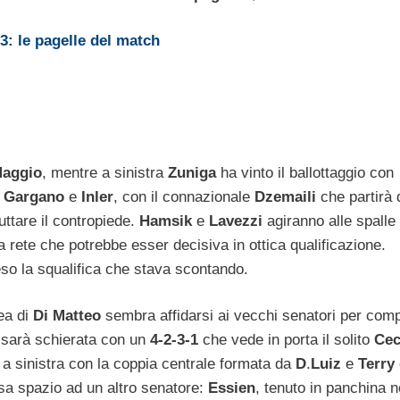
-3: le pagelle del match
aggio
, mentre a sinistra
Zuniga
ha vinto il ballottaggio con
o
Gargano
e
Inler
, con il connazionale
Dzemaili
che partirà 
ruttare il contropiede.
Hamsik
e
Lavezzi
agiranno alle spalle 
 rete che potrebbe esser decisiva in ottica qualificazione.
so la squalifica che stava scontando.
ea di
Di Matteo
sembra affidarsi ai vecchi senatori per com
a sarà schierata con un
4-2-3-1
che vede in porta il solito
Ce
a sinistra con la coppia centrale formata da
D
.
Luiz
e
Terry
esa spazio ad un altro senatore:
Essien
, tenuto in panchina n