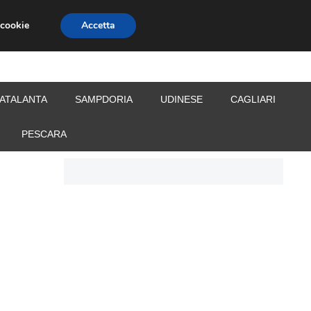
 cookie
Accetta
S
CALCIOMERCATO
ALLENATORI
ATALANTA
SAMPDORIA
UDINESE
CAGLIARI
PESCARA