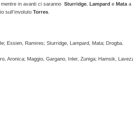
, mentre in avanti ci saranno
Sturridge
,
Lampard
e
Mata
a
io sull’involuto
Torres
.
ole; Essien, Ramires; Sturridge, Lampard, Mata; Drogba.
, Aronica; Maggio, Gargano, Inler, Zuniga; Hamsik, Lavezz
?