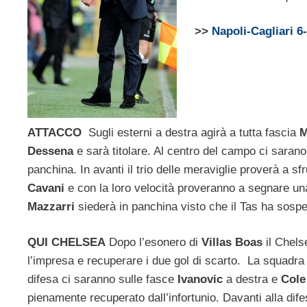
>>
Napoli-Cagliari 6
ATTACCO
Sugli esterni a destra agirà a tutta fascia
M
Dessena
e sarà titolare. Al centro del campo ci saran
panchina. In avanti il trio delle meraviglie proverà a sf
Cavani
e con la loro velocità proveranno a segnare una
Mazzarri
siederà in panchina visto che il Tas ha sospe
QUI CHELSEA
Dopo l’esonero di
Villas
Boas
il Chels
l’impresa e recuperare i due gol di scarto. La squadr
difesa ci saranno sulle fasce
Ivanovic
a destra e
Cole
pienamente recuperato dall’infortunio. Davanti alla dif