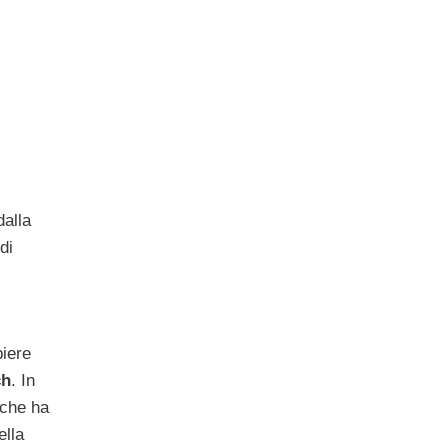
dalla
di
piere
ch
. In
che ha
ella