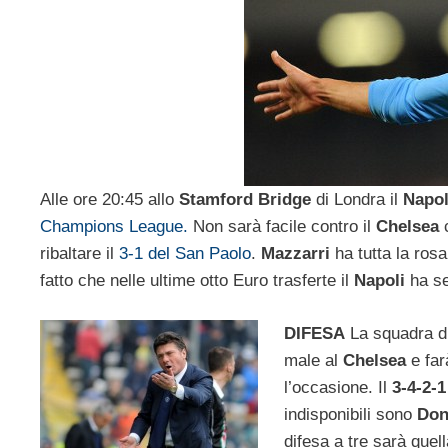
Alle ore 20:45 allo
Stamford Bridge
di Londra il
Napol
Champions League.
Non sarà facile contro il
Chelsea
c
ribaltare il
3-1 del San Paolo
.
Mazzarri
ha tutta la rosa
fatto che nelle ultime otto Euro trasferte il
Napoli
ha se
DIFESA
La squadra d
male al
Chelsea
e far
l’occasione. Il
3-4-2-1
indisponibili sono
Don
difesa a tre sarà que