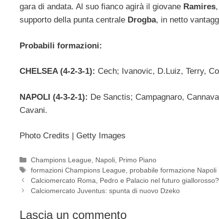
gara di andata. Al suo fianco agirà il giovane
Ramires
supporto della punta centrale
Drogba
, in netto vantagg
Probabili formazioni:
CHELSEA (4-2-3-1):
Cech; Ivanovic, D.Luiz, Terry, C
NAPOLI (4-3-2-1):
De Sanctis; Campagnaro, Cannavaro
Cavani.
Photo Credits | Getty Images
Categorie
Champions League
,
Napoli
,
Primo Piano
Tag
formazioni Champions League
,
probabile formazione Napoli
Calciomercato Roma, Pedro e Palacio nel futuro giallorosso
Calciomercato Juventus: spunta di nuovo Dzeko
Lascia un commento