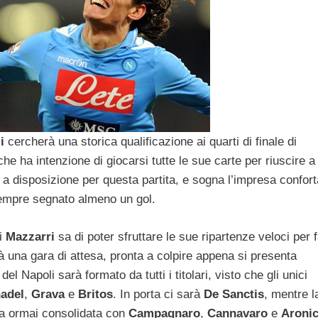
i
cercherà una storica qualificazione ai quarti di finale di
he ha intenzione di giocarsi tutte le sue carte per riuscire a
 a disposizione per questa partita, e sogna l’impresa confort
mpre segnato almeno un gol.
i
Mazzarri
sa di poter sfruttare le sue ripartenze veloci per 
à una gara di attesa, pronta a colpire appena si presenta
del Napoli sarà formato da tutti i titolari, visto che gli unici
adel
,
Grava
e
Britos
. In porta ci sarà
De Sanctis
, mentre l
lla ormai consolidata con
Campagnaro
,
Cannavaro
e
Aroni