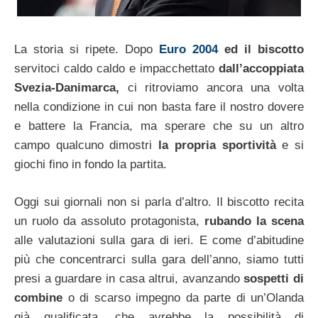
La storia si ripete. Dopo
Euro 2004
ed il biscotto
servitoci caldo caldo e impacchettato
dall’accoppiata
Svezia-Danimarca,
ci ritroviamo ancora una volta
nella condizione in cui non basta fare il nostro dovere
e battere la Francia, ma sperare che su un altro
campo qualcuno dimostri
la propria sportività
e si
giochi fino in fondo la partita.
Oggi sui giornali non si parla d’altro. Il biscotto recita
un ruolo da assoluto protagonista,
rubando la scena
alle valutazioni sulla gara di ieri. E come d’abitudine
più che concentrarci sulla gara dell’anno, siamo tutti
presi a guardare in casa altrui, avanzando
sospetti di
combine
o di scarso impegno da parte di un’Olanda
già qualificata, che avrebbe la possibilità di