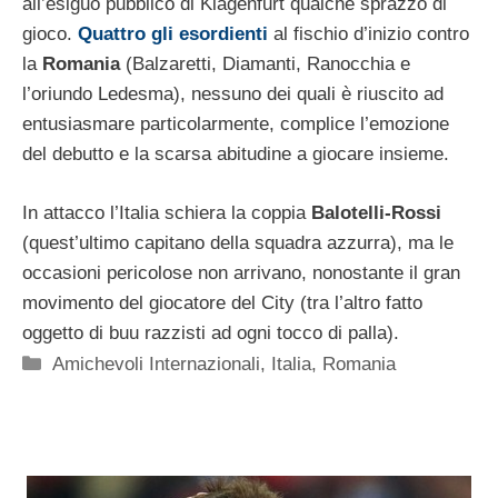
all’esiguo pubblico di Klagenfurt qualche sprazzo di
gioco.
Quattro gli esordienti
al fischio d’inizio contro
la
Romania
(Balzaretti, Diamanti, Ranocchia e
l’oriundo Ledesma), nessuno dei quali è riuscito ad
entusiasmare particolarmente, complice l’emozione
del debutto e la scarsa abitudine a giocare insieme.
In attacco l’Italia schiera la coppia
Balotelli-Rossi
(quest’ultimo capitano della squadra azzurra), ma le
occasioni pericolose non arrivano, nonostante il gran
movimento del giocatore del City (tra l’altro fatto
oggetto di buu razzisti ad ogni tocco di palla).
Categorie
Amichevoli Internazionali
,
Italia
,
Romania