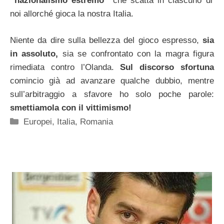
“nazionalismo estremo”
che scatta in ciascuno di
noi allorché gioca la nostra Italia.
Niente da dire sulla bellezza del gioco espresso,
sia
in assoluto,
sia se confrontato con la magra figura
rimediata contro l’Olanda.
Sul discorso sfortuna
comincio già ad avanzare qualche dubbio, mentre
sull’arbitraggio a sfavore ho solo poche parole:
smettiamola con il vittimismo!
Categorie
Europei
,
Italia
,
Romania