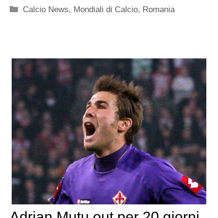
Categorie
Calcio News
,
Mondiali di Calcio
,
Romania
Adrian Mutu out per 20 giorni