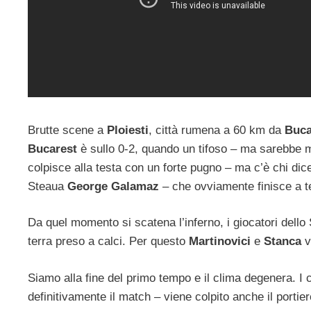
Brutte scene a
Ploiesti
, città rumena a 60 km da
Buca
Bucarest
è sullo 0-2, quando un tifoso – ma sarebbe me
colpisce alla testa con un forte pugno – ma c’è chi dic
Steaua
George Galamaz
– che ovviamente finisce a t
Da quel momento si scatena l’inferno, i giocatori dello
terra preso a calci. Per questo
Martinovici
e
Stanca
v
Siamo alla fine del primo tempo e il clima degenera. I 
definitivamente il match – viene colpito anche il portie