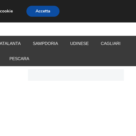
 cookie
Accetta
S
CALCIOMERCATO
ALLENATORI
ATALANTA
SAMPDORIA
UDINESE
CAGLIARI
PESCARA