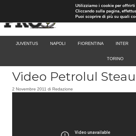
Vai
Utilizziamo i cookie per offrirt
Cliccando sulla pagina, effettua
al
Puoi scoprire di più su quali c
contenuto
JUVENTUS
NAPOLI
FIORENTINA
INTER
TORINO
Video Petrolul Steau
2 Novembre 2011
di
Redazione