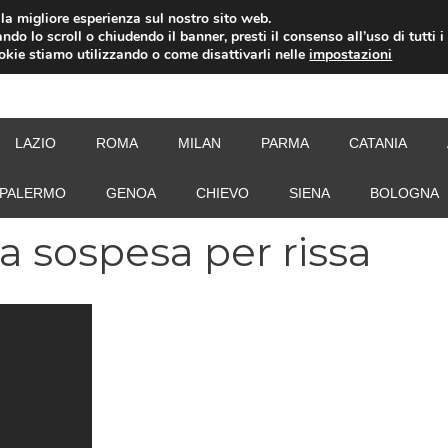
i la migliore esperienza sul nostro sito web.
ndo lo scroll o chiudendo il banner, presti il consenso all’uso di tutti i
ookie stiamo utilizzando o come disattivarli nelle
impostazioni
NEW
LAZIO
ROMA
MILAN
PARMA
CATANIA
PALERMO
GENOA
CHIEVO
SIENA
BOLOGNA
a sospesa per rissa