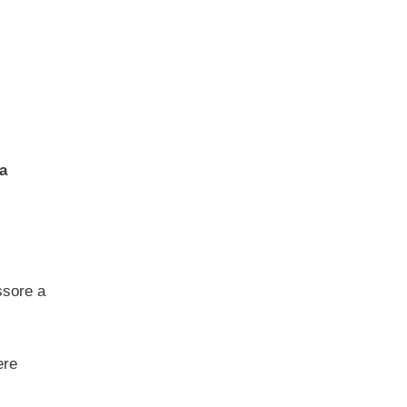
a
ssore a
ere