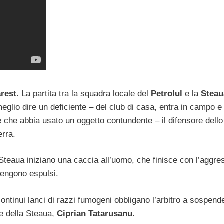
rest
. La partita tra la squadra locale del
Petrolul
e la
Steau
glio dire un deficiente – del club di casa, entra in campo e
e che abbia usato un oggetto contundente – il difensore dello
erra.
 Steaua iniziano una caccia all’uomo, che finisce con l’aggre
engono espulsi.
continui lanci di razzi fumogeni obbligano l’arbitro a sospend
re della Steaua,
Ciprian Tatarusanu
.