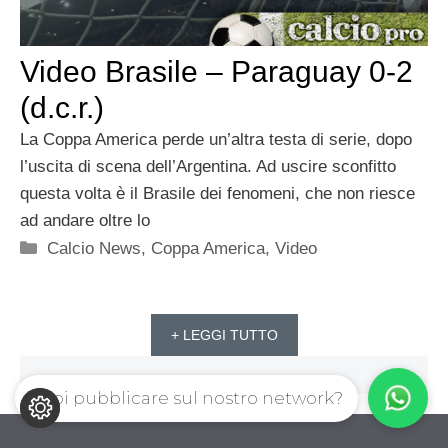
Video Brasile – Paraguay 0-2
(d.c.r.)
La Coppa America perde un’altra testa di serie, dopo
l’uscita di scena dell’Argentina. Ad uscire sconfitto
questa volta è il Brasile dei fenomeni, che non riesce
ad andare oltre lo
Categorie
Calcio News
,
Coppa America
,
Video
+ LEGGI TUTTO
Vuoi pubblicare sul nostro network?