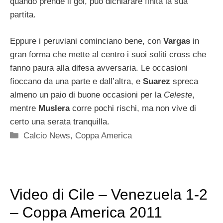
quando prende il gol, può dichiarare finita la sua
partita.
Eppure i peruviani cominciano bene, con
Vargas
in
gran forma che mette al centro i suoi soliti cross che
fanno paura alla difesa avversaria. Le occasioni
fioccano da una parte e dall’altra, e
Suarez
spreca
almeno un paio di buone occasioni per la
Celeste
,
mentre
Muslera
corre pochi rischi, ma non vive di
certo una serata tranquilla.
Categorie
Calcio News
,
Coppa America
Video di Cile – Venezuela 1-2
– Coppa America 2011