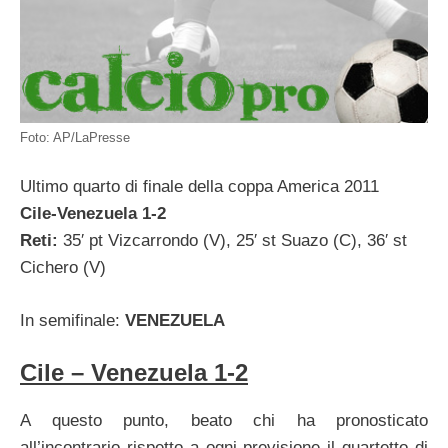
Foto: AP/LaPresse
Ultimo quarto di finale della coppa America 2011
Cile-Venezuela 1-2
Reti:
35′ pt Vizcarrondo (V), 25′ st Suazo (C), 36′ st
Cichero (V)
In semifinale:
VENEZUELA
Cile – Venezuela 1-2
A questo punto, beato chi ha pronosticato
all’incontrario rispetto a ogni previsione il quartetto di