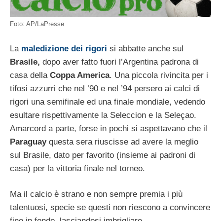
Foto: AP/LaPresse
La
maledizione dei rigori
si abbatte anche sul
Brasile,
dopo aver fatto fuori l’Argentina padrona di
casa della
Coppa America
. Una piccola rivincita per i
tifosi azzurri che nel ’90 e nel ’94 persero ai calci di
rigori una semifinale ed una finale mondiale, vedendo
esultare rispettivamente la Seleccion e la Seleçao.
Amarcord a parte, forse in pochi si aspettavano che il
Paraguay
questa sera riuscisse ad avere la meglio
sul Brasile, dato per favorito (insieme ai padroni di
casa) per la vittoria finale nel torneo.
Ma il calcio è strano e non sempre premia i più
talentuosi, specie se questi non riescono a convincere
fino in fondo, lasciandosi imbrigliare