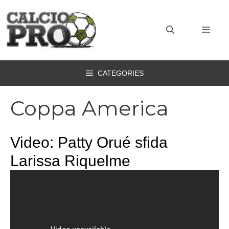
Vai
al
MEN
contenuto
CATEGORIES
Coppa America
Video: Patty Orué sfida
Larissa Riquelme