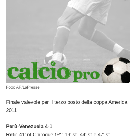
Foto: AP/LaPresse
Finale valevole per il terzo posto della coppa America
2011
Perù-Venezuela 4-1
Reti:
41’ pt Chiroque (P); 19’ st, 44′ st e 47′ st