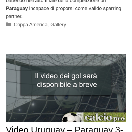
battendo nell’atto finale della competizione un
Paraguay
incapace di proporsi come valido sparring
partner.
Categorie
Coppa America
,
Gallery
Video Uruguay – Paraguay 3-