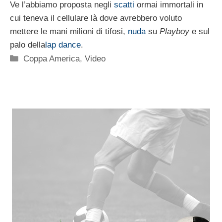
Ve l’abbiamo proposta negli
scatti
ormai immortali in
cui teneva il cellulare là dove avrebbero voluto
mettere le mani milioni di tifosi,
nuda
su
Playboy
e sul
palo della
lap dance
.
Categorie
Coppa America
,
Video