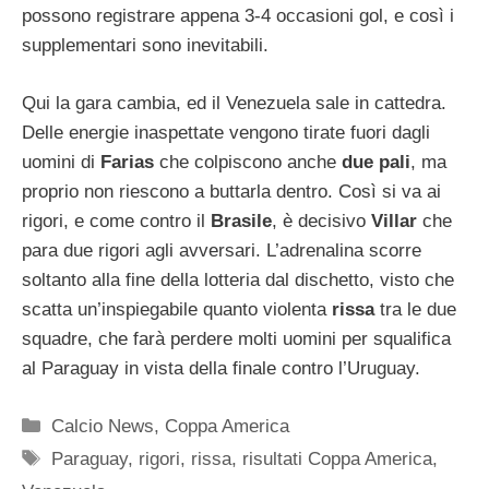
possono registrare appena 3-4 occasioni gol, e così i
supplementari sono inevitabili.
Qui la gara cambia, ed il Venezuela sale in cattedra.
Delle energie inaspettate vengono tirate fuori dagli
uomini di
Farias
che colpiscono anche
due pali
, ma
proprio non riescono a buttarla dentro. Così si va ai
rigori, e come contro il
Brasile
, è decisivo
Villar
che
para due rigori agli avversari. L’adrenalina scorre
soltanto alla fine della lotteria dal dischetto, visto che
scatta un’inspiegabile quanto violenta
rissa
tra le due
squadre, che farà perdere molti uomini per squalifica
al Paraguay in vista della finale contro l’Uruguay.
Categorie
Calcio News
,
Coppa America
Tag
Paraguay
,
rigori
,
rissa
,
risultati Coppa America
,