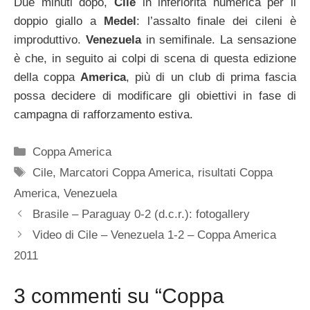
Due minuti dopo,
Cile
in inferiorità numerica per il
doppio giallo a
Medel
: l’assalto finale dei cileni è
improduttivo.
Venezuela
in semifinale. La sensazione
è che, in seguito ai colpi di scena di questa edizione
della coppa
America
, più di un club di prima fascia
possa decidere di modificare gli obiettivi in fase di
campagna di rafforzamento estiva.
Categorie
Coppa America
Tag
Cile
,
Marcatori Coppa America
,
risultati Coppa
America
,
Venezuela
Brasile – Paraguay 0-2 (d.c.r.): fotogallery
Video di Cile – Venezuela 1-2 – Coppa America
2011
3 commenti su “Coppa