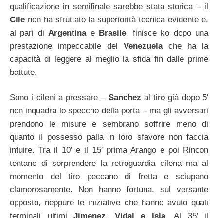
qualificazione in semifinale sarebbe stata storica – il
Cile
non ha sfruttato la superiorità tecnica evidente e,
al pari di
Argentina
e
Brasile
, finisce ko dopo una
prestazione impeccabile del
Venezuela
che ha la
capacità di leggere al meglio la sfida fin dalle prime
battute.
Sono i cileni a pressare –
Sanchez
al tiro già dopo 5′
non inquadra lo speccho della porta – ma gli avversari
prendono le misure e sembrano soffrire meno di
quanto il possesso palla in loro sfavore non faccia
intuire. Tra il 10′ e il 15′ prima Arango e poi Rincon
tentano di sorprendere la retroguardia cilena ma al
momento del tiro peccano di fretta e sciupano
clamorosamente. Non hanno fortuna, sul versante
opposto, neppure le iniziative che hanno avuto quali
terminali ultimi
Jimenez, Vidal e Isla
. Al 35′ il