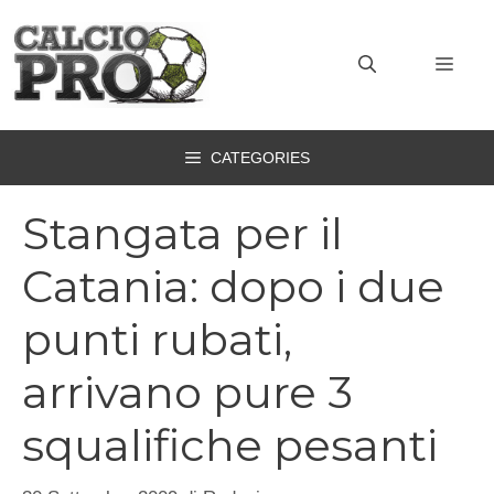
Vai
al
MEN
contenuto
CATEGORIES
Stangata per il
Catania: dopo i due
punti rubati,
arrivano pure 3
squalifiche pesanti