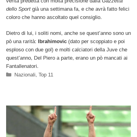
verità predetta con molta precisione dalla
Gazzetta
dello Sport
già una settimana fa, e che avrà fatto felici
coloro che hanno ascoltato quel consiglio.
Dietro di lui, i soliti nomi, anche se quest’anno sono un
pò una rarità:
Ibrahimovic
(dato per scoppiato e poi
esploso con due gol) e molti calciatori della Juve che
quest’anno, Del Piero a parte, erano un pò mancati ai
Fantallenatori.
Categorie
Nazionali
,
Top 11