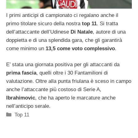
I primi anticipi di campionato ci regalano anche il
primo titolare sicuro della nostra
top 11
. Si tratta
dell’attaccante dell’Udinese
Di Natale
, autore di una
doppietta e di una splendida gara, che gli garantirà
come minimo un
13,5 come voto complessivo
.
E’ stata una giornata positiva per gli attaccanti da
prima fascia
, quelli oltre i 30 Fantamilioni di
valutazione. Oltre alla punta friulana è sceso in campo
anche l’attaccante più costoso di Serie A,
Ibrahimovic
, che ha aperto le marcature anche
nell’anticipo serale.
Categorie
Top 11