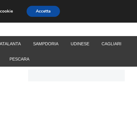
 cookie
Accetta
S
CALCIOMERCATO
ALLENATORI
ATALANTA
SAMPDORIA
UDINESE
CAGLIARI
PESCARA