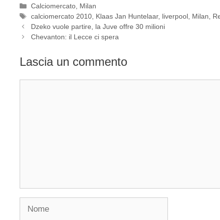
Categorie
Calciomercato
,
Milan
Tag
calciomercato 2010
,
Klaas Jan Huntelaar
,
liverpool
,
Milan
,
Re
Dzeko vuole partire, la Juve offre 30 milioni
Chevanton: il Lecce ci spera
Lascia un commento
Commento
Nome