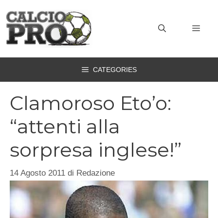
Vai
al
MEN
contenuto
CATEGORIES
Clamoroso Eto’o:
“attenti alla
sorpresa inglese!”
14 Agosto 2011
di
Redazione