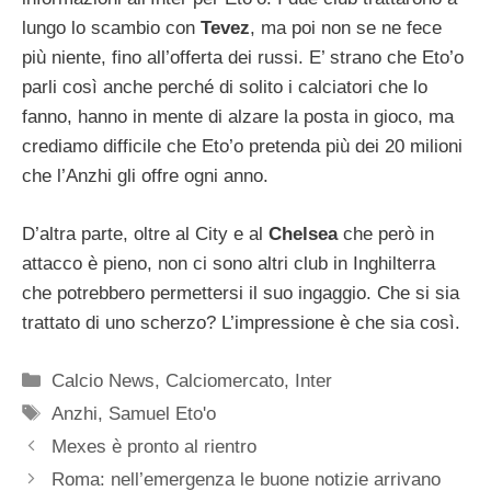
lungo lo scambio con
Tevez
, ma poi non se ne fece
più niente, fino all’offerta dei russi. E’ strano che Eto’o
parli così anche perché di solito i calciatori che lo
fanno, hanno in mente di alzare la posta in gioco, ma
crediamo difficile che Eto’o pretenda più dei 20 milioni
che l’Anzhi gli offre ogni anno.
D’altra parte, oltre al City e al
Chelsea
che però in
attacco è pieno, non ci sono altri club in Inghilterra
che potrebbero permettersi il suo ingaggio. Che si sia
trattato di uno scherzo? L’impressione è che sia così.
Categorie
Calcio News
,
Calciomercato
,
Inter
Tag
Anzhi
,
Samuel Eto'o
Mexes è pronto al rientro
Roma: nell’emergenza le buone notizie arrivano