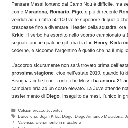
Pensare Messi lontano dal Camp Nou è difficile, ma se
come
Maradona, Romario, Figo
, e più di recente
Ron
venduti ad un cifra 50-100 volte superiore di quello ch
crescesse fino a diventare il leader della squadra, o
Krkic
. Il serbo ha esordito nello scorso campionato a 
segnato anche qualche gol, ma tra lui,
Henry, Keita e
cederne, e siccome l’argentino è quello che ha il miglior
L’accordo sicuramente non sarà trovato prima dell’es
prossima stagione
, cioè nell’estate 2010, quando Krki
Bisogna anche tener conto che Messi
ha ancora 21 a
cambiare aria ad un costo elevato. La Juve attende not
trasferimento di
Diego
, inseguito da mesi, l’unico in g
Categorie
Calciomercato
,
Juventus
Tag
Barcellona
,
Bojan Krkic
,
Diego
,
Diego Armando Maradona
,
J
Valencia: allenamento in maschera