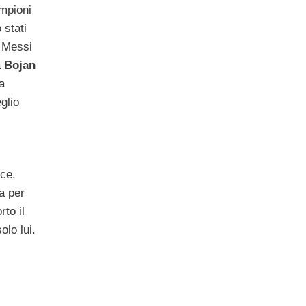
ampioni
 stati
 Messi
a
Bojan
a
glio
lce.
a per
to il
olo lui.