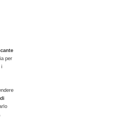
icante
ia per
 i
pendere
di
arlo
a