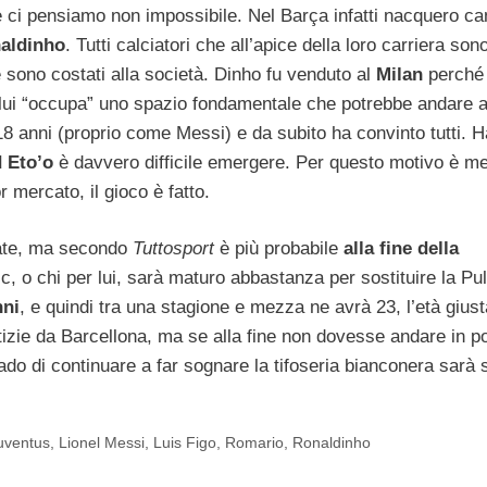
 ci pensiamo non impossibile. Nel Barça infatti nacquero c
aldinho
. Tutti calciatori che all’apice della loro carriera sono
e sono costati alla società. Dinho fu venduto al
Milan
perché
ra lui “occupa” uno spazio fondamentale che potrebbe andare 
18 anni (proprio come Messi) e da subito ha convinto tutti. H
d Eto’o
è davvero difficile emergere. Per questo motivo è me
 mercato, il gioco è fatto.
tate, ma secondo
Tuttosport
è più probabile
alla fine della
c, o chi per lui, sarà maturo abbastanza per sostituire la Pu
nni
, e quindi tra una stagione e mezza ne avrà 23, l’età giust
izie da Barcellona, ma se alla fine non dovesse andare in por
rado di continuare a far sognare la tifoseria bianconera sarà s
uventus
,
Lionel Messi
,
Luis Figo
,
Romario
,
Ronaldinho