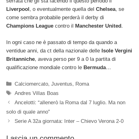
serrata che gli sta facendo il questo periodo il
Liverpool
, o eventualmente quella del
Chelsea
, se
come sembra probabile perderà il derby di
Champions League
contro il
Manchester United
.
In ogni caso ne è passato di tempo da quando a
ventidue anni, da ct della nazionale delle
Isole Vergini
Britanniche
, aveva perso per 9 a 0 la partita di
qualificazione mondiale contro le
Bermuda
…
Categorie
Calciomercato
,
Juventus
,
Roma
Tag
Andres Villas Boas
Ancelotti: “allenerò la Roma dal 7 luglio. Ma non
solo di quale anno”
Serie A 32a giornata: Inter – Chievo Verona 2-0
Lascia un commento