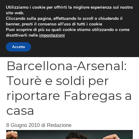
Vai
Utilizziamo i cookie per offrirti la migliore esperienza sul nostro
al
sito web.
MEN
Cliccando sulla pagina, effettuando lo scroll o chiudendo il
contenuto
banner, presti il consenso all’uso di tutti i cookie
Puoi scoprire di più su quali cookie stiamo utilizzando o come
disattivarli nelle
impostazioni
CATEGORIES
Accetta
Barcellona-Arsenal:
Tourè e soldi per
riportare Fabregas a
casa
8 Giugno 2010
di
Redazione