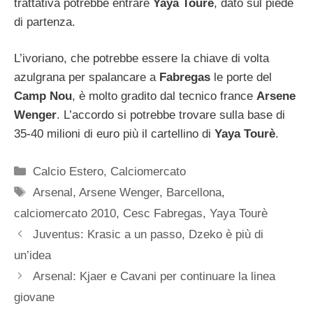
trattativa potrebbe entrare
Yaya Tourè
, dato sul piede
di partenza.
L’ivoriano, che potrebbe essere la chiave di volta
azulgrana per spalancare a
Fabregas
le porte del
Camp Nou
, è molto gradito dal tecnico france
Arsene
Wenger
. L’accordo si potrebbe trovare sulla base di
35-40 milioni di euro più il cartellino di
Yaya Tourè
.
Categorie
Calcio Estero
,
Calciomercato
Tag
Arsenal
,
Arsene Wenger
,
Barcellona
,
calciomercato 2010
,
Cesc Fabregas
,
Yaya Tourè
Juventus: Krasic a un passo, Dzeko è più di
un’idea
Arsenal: Kjaer e Cavani per continuare la linea
giovane