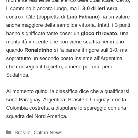
momenteneamente dall’elenco delle qualificate. Certo,
il cammino è ancora lungo, ma il
3-0 di ieri sera
contro il Cile (doppietta di
Luis Fabiano
) ha un valore
anche maggiore della semplice vittoria. Infatti i 3 punti
hanno significato tante cose: un
gioco ritrovato
, una
mentalità vincente che non viene scalfita nemmeno
quando
Ronaldinho
si fa parare il rigore sull’1-0, ma
soprattutto un secondo posto insieme all’Argentina
che consegna il biglietto, almeno per ora, per il
Sudafrica.
Al momento quindi la classifica dice che a qualificarsi
sono Paraguay, Argentina, Brasile e Uruguay, con la
Colombia costretta a disputare lo spareggio con una
squadra del Nord America.
Categorie
Brasile
,
Calcio News