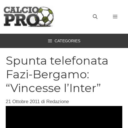
Vai
al
MEN
contenuto
CATEGORIES
Spunta telefonata
Fazi-Bergamo:
“Vincesse l’Inter”
21 Ottobre 2011
di
Redazione