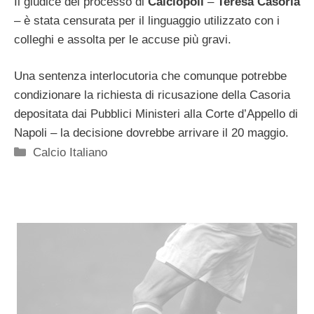
Il giudice del processo di
Calciopoli
–
Teresa Casoria
– è stata censurata per il linguaggio utilizzato con i
colleghi e assolta per le accuse più gravi.
Una sentenza interlocutoria che comunque potrebbe
condizionare la richiesta di ricusazione della Casoria
depositata dai Pubblici Ministeri alla Corte d’Appello di
Napoli – la decisione dovrebbe arrivare il 20 maggio.
Categorie
Calcio Italiano