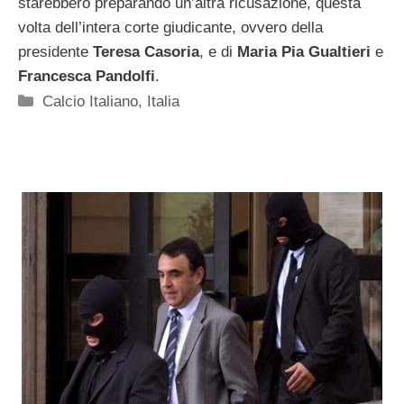
starebbero preparando un’altra ricusazione, questa
volta dell’intera corte giudicante, ovvero della
presidente
Teresa Casoria
, e di
Maria Pia Gualtieri
e
Francesca Pandolfi
.
Categorie
Calcio Italiano
,
Italia