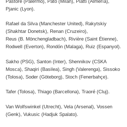
Pastore (Palermo), Pato (Milan), Piatti (Almería),
Pjanic (Lyon).
Rafael da Silva (Manchester United), Rakytskiy
(Shakhtar Donetsk), Renan (Cruzeiro),
Reus (B. Mönchengladbach), Rivière (Saint Étienne),
Rodwell (Everton), Rondón (Malaga), Ruiz (Espanyol).
Sakho (PSG), Santon (Inter), Shennikov (CSKA
Mosca), Shaqiri (Basilea), Singh (Valerenga), Sissoko
(Tolosa), Soder (Göteborg), Stoch (Fenerbahçe).
Tafer (Tolosa), Thiago (Barcellona), Traoré (Cluj).
Van Wolfswinkel (Utrecht), Vela (Arsenal), Vossen
(Genk), Vukusic (Hadjuk Spalato).