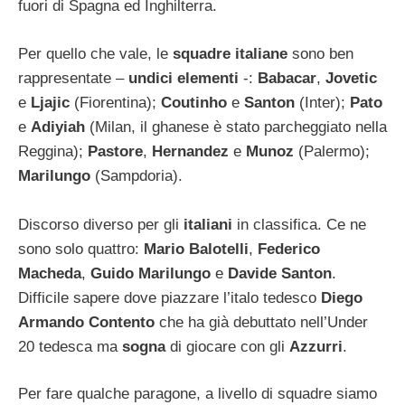
fuori di Spagna ed Inghilterra.
Per quello che vale, le
squadre italiane
sono ben
rappresentate –
undici elementi
-:
Babacar
,
Jovetic
e
Ljajic
(Fiorentina);
Coutinho
e
Santon
(Inter);
Pato
e
Adiyiah
(Milan, il ghanese è stato parcheggiato nella
Reggina);
Pastore
,
Hernandez
e
Munoz
(Palermo);
Marilungo
(Sampdoria).
Discorso diverso per gli
italiani
in classifica. Ce ne
sono solo quattro:
Mario Balotelli
,
Federico
Macheda
,
Guido Marilungo
e
Davide Santon
.
Difficile sapere dove piazzare l’italo tedesco
Diego
Armando Contento
che ha già debuttato nell’Under
20 tedesca ma
sogna
di giocare con gli
Azzurri
.
Per fare qualche paragone, a livello di squadre siamo