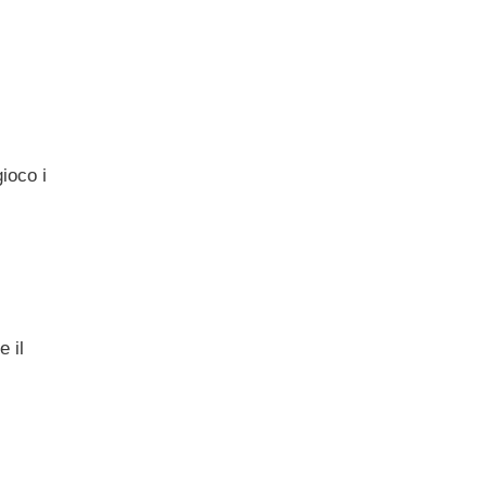
ioco i
e il