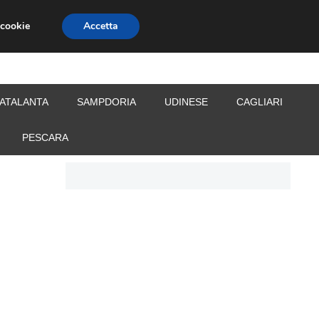
 cookie
Accetta
S
CALCIOMERCATO
ALLENATORI
ATALANTA
SAMPDORIA
UDINESE
CAGLIARI
PESCARA