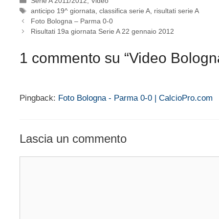
Categorie
Serie A 2011/2012
,
Video
Tag
anticipo 19^ giornata
,
classifica serie A
,
risultati serie A
Foto Bologna – Parma 0-0
Risultati 19a giornata Serie A 22 gennaio 2012
1 commento su “Video Bologn
Pingback:
Foto Bologna - Parma 0-0 | CalcioPro.com
Lascia un commento
Commento