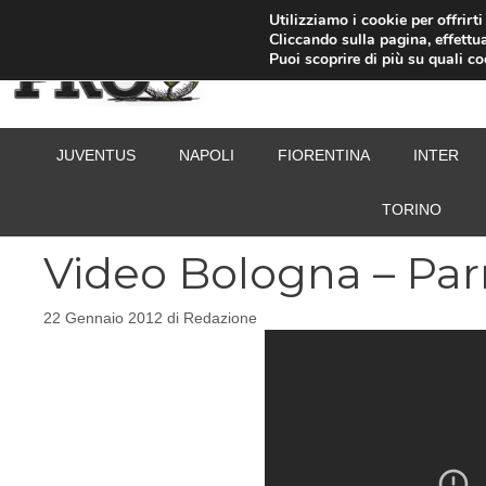
Vai
Utilizziamo i cookie per offrirt
Cliccando sulla pagina, effettua
al
Puoi scoprire di più su quali c
contenuto
JUVENTUS
NAPOLI
FIORENTINA
INTER
TORINO
Video Bologna – Pa
22 Gennaio 2012
di
Redazione