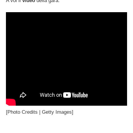
A voi il
video
della gara.
[Photo Credits | Getty Images]