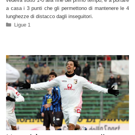
vedeva sotto 1-0 alla fine del primo tempo, e a portare
a casa i 3 punti che gli permettono di mantenere le 4
lunghezze di distacco dagli inseguitori.
Categorie
Ligue 1