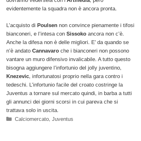
dovranno vedersela con l’
Artmedia
, però
evidentemente la squadra non è ancora pronta.
L’acquisto di
Poulsen
non convince pienamente i tifosi
bianconeri, e l’intesa con
Sissoko
ancora non c’è.
Anche la difesa non è delle migliori. E’ da quando se
n’è andato
Cannavaro
che i bianconeri non possono
vantare un muro difensivo invalicabile. A tutto questo
bisogna aggiungere l’infortunio del jolly juventino,
Knezevic
, infortunatosi proprio nella gara contro i
tedeschi. L’infortunio facile del croato costringe la
Juventus a tornare sul mercato quindi, in barba a tutti
gli annunci dei giorni scorsi in cui pareva che si
trattava solo in uscita.
Categorie
Calciomercato
,
Juventus