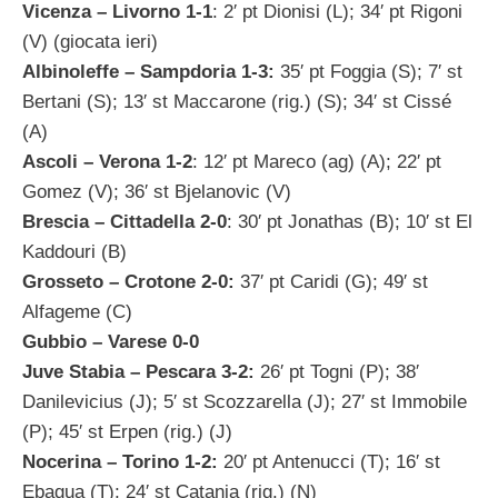
Vicenza – Livorno 1-1
: 2′ pt Dionisi (L); 34′ pt Rigoni
(V) (giocata ieri)
Albinoleffe – Sampdoria 1-3:
35′ pt Foggia (S); 7′ st
Bertani (S); 13′ st Maccarone (rig.) (S); 34′ st Cissé
(A)
Ascoli – Verona 1-2
: 12′ pt Mareco (ag) (A); 22′ pt
Gomez (V); 36′ st Bjelanovic (V)
Brescia – Cittadella 2-0
: 30′ pt Jonathas (B); 10′ st El
Kaddouri (B)
Grosseto – Crotone 2-0:
37′ pt Caridi (G); 49′ st
Alfageme (C)
Gubbio – Varese 0-0
Juve Stabia – Pescara 3-2:
26′ pt Togni (P); 38′
Danilevicius (J); 5′ st Scozzarella (J); 27′ st Immobile
(P); 45′ st Erpen (rig.) (J)
Nocerina – Torino 1-2:
20′ pt Antenucci (T); 16′ st
Ebagua (T); 24′ st Catania (rig.) (N)