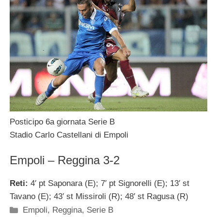
Posticipo 6a giornata Serie B
Stadio Carlo Castellani di Empoli
Empoli – Reggina 3-2
Reti:
4′ pt Saponara (E); 7′ pt Signorelli (E); 13′ st
Tavano (E); 43′ st Missiroli (R); 48′ st Ragusa (R)
Categorie
Empoli
,
Reggina
,
Serie B