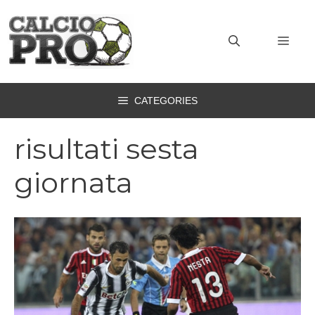
Vai
al
MEN
contenuto
CATEGORIES
risultati sesta
giornata