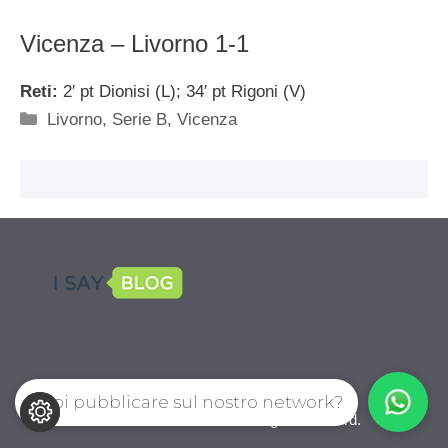
Vicenza – Livorno 1-1
Reti:
2′ pt Dionisi (L); 34′ pt Rigoni (V)
Categorie
Livorno
,
Serie B
,
Vicenza
Vuoi pubblicare sul nostro network?
CalcioPro.com © 2026. All right reserverd.