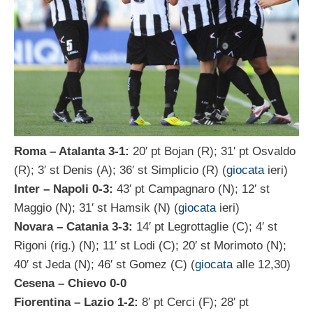
Roma – Atalanta 3-1:
20′ pt Bojan (R); 31′ pt Osvaldo
(R); 3′ st Denis (A); 36′ st Simplicio (R) (
giocata
ieri)
Inter – Napoli 0-3:
43′ pt Campagnaro (N); 12′ st
Maggio (N); 31′ st Hamsik (N) (
giocata
ieri)
Novara – Catania 3-3:
14′ pt Legrottaglie (C); 4′ st
Rigoni (rig.) (N); 11′ st Lodi (C); 20′ st Morimoto (N);
40′ st Jeda (N); 46′ st Gomez (C) (
giocata
alle 12,30)
Cesena – Chievo 0-0
Fiorentina – Lazio 1-2:
8′ pt Cerci (F); 28′ pt