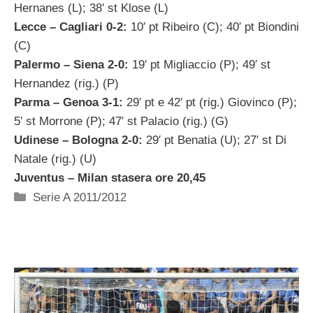
Hernanes (L); 38′ st Klose (L)
Lecce – Cagliari 0-2:
10′ pt Ribeiro (C); 40′ pt Biondini
(C)
Palermo – Siena 2-0:
19′ pt Migliaccio (P); 49′ st
Hernandez (rig.) (P)
Parma – Genoa 3-1:
29′ pt e 42′ pt (rig.) Giovinco (P);
5′ st Morrone (P); 47′ st Palacio (rig.) (G)
Udinese – Bologna 2-0:
29′ pt Benatia (U); 27′ st Di
Natale (rig.) (U)
Juventus – Milan stasera ore 20,45
Categorie
Serie A 2011/2012