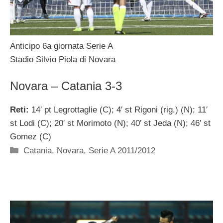
Anticipo 6a giornata Serie A
Stadio Silvio Piola di Novara
Novara – Catania 3-3
Reti:
14′ pt Legrottaglie (C); 4′ st Rigoni (rig.) (N); 11′
st Lodi (C); 20′ st Morimoto (N); 40′ st Jeda (N); 46′ st
Gomez (C)
Categorie
Catania
,
Novara
,
Serie A 2011/2012