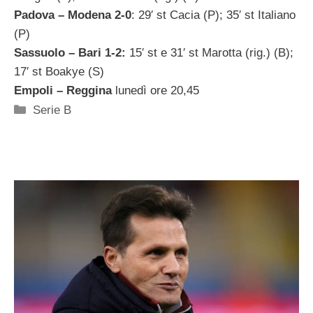
Padova – Modena 2-0
: 29′ st Cacia (P); 35′ st Italiano
(P)
Sassuolo – Bari 1-2:
15′ st e 31′ st Marotta (rig.) (B);
17′ st Boakye (S)
Empoli – Reggina
lunedì ore 20,45
Categorie
Serie B