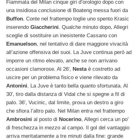
Fiammata del Milan cinque giri d’orologio dopo con
una insidiosa conclusione di Boateng messa fuori da
Buffon
. Conte nel frattempo toglie uno spento Krasic
inserendo
Giaccherini
. Qualche minuto dopo, Allegri
sceglie di sostituire un inesistente Cassano con
Emanuelson
, nel tentativo di dare maggiore vivacità
all’azione offensiva dei suoi. La Juve continua però ad
imporre un ritmo elevato, anche se non arrivano
occasioni clamorose. Al 26′,
Nesta
è costretto ad
uscire per un problema fisico e viene rilevato da
Antonini
. La Juve è tanto bella quanto sfortunata. Al
30′, tiro dalla distanza di Vidal che si spegne a fil di
palo. 36′, Vucinic, dal limite, prova un destro a giro
che sfiora l’altro palo. Nel Milan entra nel frattempo
Ambrosini
al posto di
Nocerino
, Allegri cerca un po’
di freschezza in mezzo al campo. Il gol del vantaggio
arriva meritatamente a tre minuti dalla fine: grande