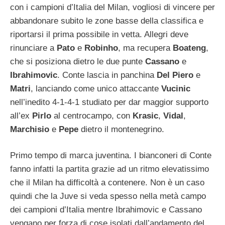
con i campioni d’Italia del Milan, vogliosi di vincere per
abbandonare subito le zone basse della classifica e
riportarsi il prima possibile in vetta. Allegri deve
rinunciare a
Pato
e
Robinho
, ma recupera
Boateng
,
che si posiziona dietro le due punte
Cassano
e
Ibrahimovic
. Conte lascia in panchina
Del Piero
e
Matri
, lanciando come unico attaccante
Vucinic
nell’inedito 4-1-4-1 studiato per dar maggior supporto
all’ex
Pirlo
al centrocampo, con
Krasic
,
Vidal
,
Marchisio
e
Pepe
dietro il montenegrino.
Primo tempo di marca juventina. I bianconeri di Conte
fanno infatti la partita grazie ad un ritmo elevatissimo
che il Milan ha difficoltà a contenere. Non è un caso
quindi che la Juve si veda spesso nella metà campo
dei campioni d’Italia mentre Ibrahimovic e Cassano
vengano per forza di cose isolati dall’andamento del