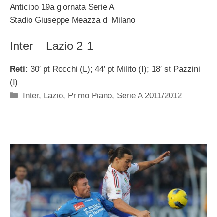
Anticipo 19a giornata Serie A
Stadio Giuseppe Meazza di Milano
Inter – Lazio 2-1
Reti:
30′ pt Rocchi (L); 44′ pt Milito (I); 18′ st Pazzini
(I)
Categorie
Inter
,
Lazio
,
Primo Piano
,
Serie A 2011/2012