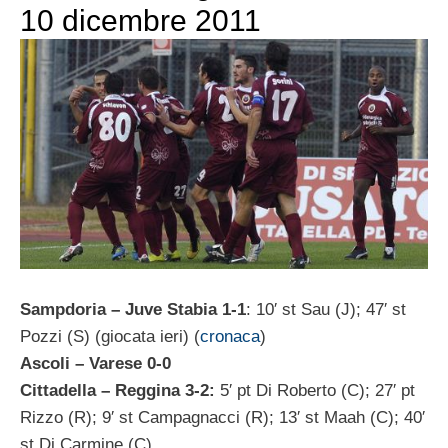
10 dicembre 2011
Sampdoria – Juve Stabia 1-1
: 10′ st Sau (J); 47′ st
Pozzi (S) (giocata ieri) (
cronaca
)
Ascoli – Varese 0-0
Cittadella – Reggina 3-2:
5′ pt Di Roberto (C); 27′ pt
Rizzo (R); 9′ st Campagnacci (R); 13′ st Maah (C); 40′
st Di Carmine (C)