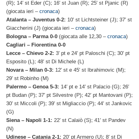
(R); 14′ st Eder (C); 16′ st Juan (R); 25′ st Pjanic (R)
(giocata ieri –
cronaca
)
Atalanta – Juventus 0-2:
10′ st Lichtsteiner (J); 37′ st
Giaccherini (J) (giocata ieri –
cronaca
)
Bologna – Parma 0-0
(giocata alle 12,30 –
cronaca
)
Cagliari – Fiorentina 0-0
Lecce – Chievo 2-2:
3′ pt e 24′ pt Paloschi (C); 30′ pt
Esposito (L); 48′ st Di Michele (L)
Novara – Milan 0-3:
12′ st e 45′ st Ibrahimovic (M);
29′ st Robinho (M)
Palermo – Genoa 5-3:
14′ pt e 14′ st Palacio (G); 26′
pt Budan (P); 37′ pt Silvestre (P); 42′ pt Mantovani (P);
30′ st Miccoli (P); 39′ st Migliaccio (P); 44′ st Jankovic
(G)
Siena – Napoli 1-1:
22′ st Calaiò (S); 41′ st Pandev
(N)
Udinese – Catania 2-1:
20′ pt Armero (U); 8′ st Di