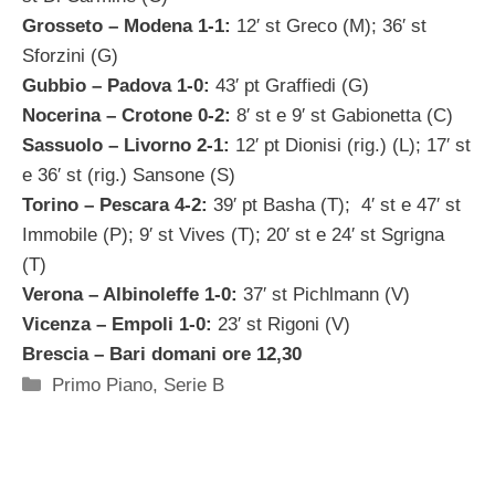
Grosseto – Modena 1-1:
12′ st Greco (M); 36′ st
Sforzini (G)
Gubbio – Padova 1-0:
43′ pt Graffiedi (G)
Nocerina – Crotone 0-2:
8′ st e 9′ st Gabionetta (C)
Sassuolo – Livorno 2-1:
12′ pt Dionisi (rig.) (L); 17′ st
e 36′ st (rig.) Sansone (S)
Torino – Pescara 4-2:
39′ pt Basha (T); 4′ st e 47′ st
Immobile (P); 9′ st Vives (T); 20′ st e 24′ st Sgrigna
(T)
Verona – Albinoleffe 1-0:
37′ st Pichlmann (V)
Vicenza – Empoli 1-0:
23′ st Rigoni (V)
Brescia – Bari domani ore 12,30
Categorie
Primo Piano
,
Serie B