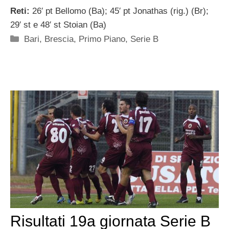
Reti:
26′ pt Bellomo (Ba); 45′ pt Jonathas (rig.) (Br);
29′ st e 48′ st Stoian (Ba)
Categorie
Bari
,
Brescia
,
Primo Piano
,
Serie B
Risultati 19a giornata Serie B