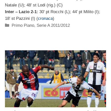
Natale (U); 48′ st Lodi (rig.) (C)
Inter – Lazio 2-1:
30′ pt Rocchi (L); 44′ pt Milito (I);
18′ st Pazzini (I) (
cronaca
)
Categorie
Primo Piano
,
Serie A 2011/2012