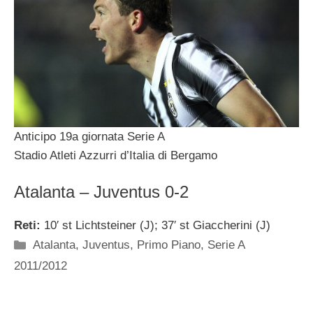
Anticipo 19a giornata Serie A
Stadio Atleti Azzurri d’Italia di Bergamo
Atalanta – Juventus 0-2
Reti:
10′ st Lichtsteiner (J); 37′ st Giaccherini (J)
Categorie
Atalanta
,
Juventus
,
Primo Piano
,
Serie A
2011/2012