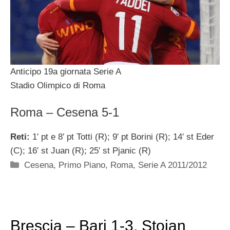
Anticipo 19a giornata Serie A
Stadio Olimpico di Roma
Roma – Cesena 5-1
Reti:
1′ pt e 8′ pt Totti (R); 9′ pt Borini (R); 14′ st Eder
(C); 16′ st Juan (R); 25′ st Pjanic (R)
Categorie
Cesena
,
Primo Piano
,
Roma
,
Serie A 2011/2012
Brescia – Bari 1-3, Stoian