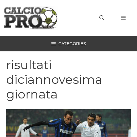
Vai
al
MEN
contenuto
CATEGORIES
risultati
diciannovesima
giornata