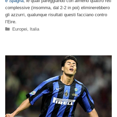
e Spagna
, le quali pareggiando con almeno quattro reti
complessive (insomma, dal 2-2 in poi) eliminerebbero
gli azzurri, qualunque risultati questi facciano contro
l’Eire.
Categorie
Europei
,
Italia