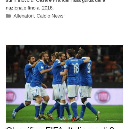
sul rinnovo di Cesare Prandelli alla guida della
nazionale fino al 2016.
Categorie
Allenatori
,
Calcio News