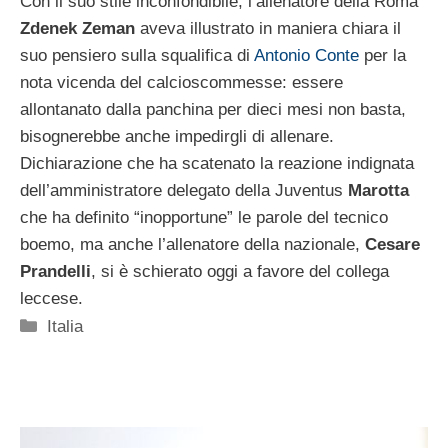
Con il suo stile inconfondibile, l’allenatore della Roma
Zdenek Zeman
aveva illustrato in maniera chiara il
suo pensiero sulla squalifica di
Antonio Conte
per la
nota vicenda del calcioscommesse: essere
allontanato dalla panchina per dieci mesi non basta,
bisognerebbe anche impedirgli di allenare.
Dichiarazione che ha scatenato la reazione indignata
dell’amministratore delegato della Juventus
Marotta
che ha definito “inopportune” le parole del tecnico
boemo, ma anche l’allenatore della nazionale,
Cesare
Prandelli
, si è schierato oggi a favore del collega
leccese.
Categorie
Italia