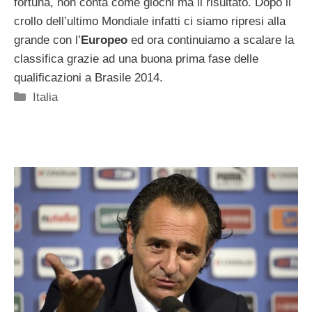
fortuna, non conta come giochi ma il risultato. Dopo il
crollo dell’ultimo Mondiale infatti ci siamo ripresi alla
grande con l’
Europeo
ed ora continuiamo a scalare la
classifica grazie ad una buona prima fase delle
qualificazioni a Brasile 2014.
Categorie
Italia