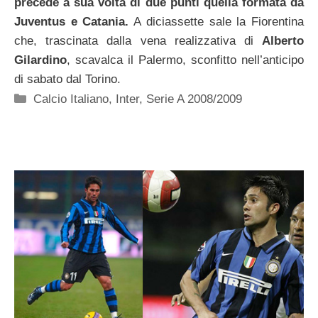
precede a sua volta di due punti quella formata da
Juventus e Catania.
A diciassette sale la Fiorentina
che, trascinata dalla vena realizzativa di
Alberto
Gilardino
, scavalca il Palermo, sconfitto nell’anticipo
di sabato dal Torino.
Categorie
Calcio Italiano
,
Inter
,
Serie A 2008/2009