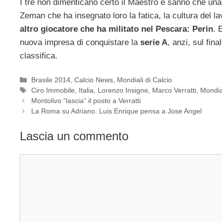
I tre non dimenticano certo il Maestro e sanno che una
Zeman che ha insegnato loro la fatica, la cultura del lavo
altro giocatore che ha militato nel Pescara: Perin
. 
nuova impresa di conquistare la
serie A
, anzi, sul fina
classifica.
Categorie
Brasile 2014
,
Calcio News
,
Mondiali di Calcio
Tag
Ciro Immobile
,
Italia
,
Lorenzo Insigne
,
Marco Verratti
,
Mondia
Montolivo “lascia” il posto a Verratti
La Roma su Adriano. Luis Enrique pensa a Jose Angel
Lascia un commento
Commento