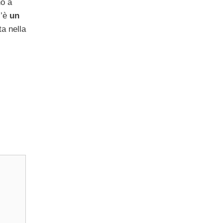
no a
c’è
un
a nella