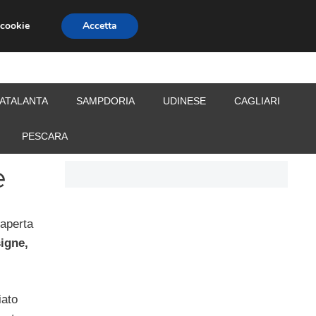
 cookie
Accetta
S
CALCIOMERCATO
ALLENATORI
ATALANTA
SAMPDORIA
UDINESE
CAGLIARI
PESCARA
e
 aperta
igne,
iato