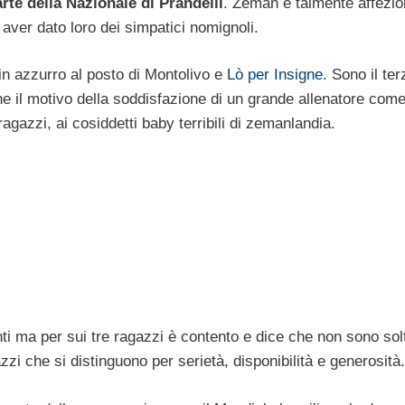
rte della Nazionale di Prandelli
. Zeman è talmente affezio
aver dato loro dei simpatici nomignoli.
n azzurro al posto di Montolivo e
Lò per Insigne
. Sono il ter
e il motivo della soddisfazione di un grande allenatore com
gazzi, ai cosiddetti baby terribili di zemanlandia.
i ma per sui tre ragazzi è contento e dice che non sono sol
zi che si distinguono per serietà, disponibilità e generosità.