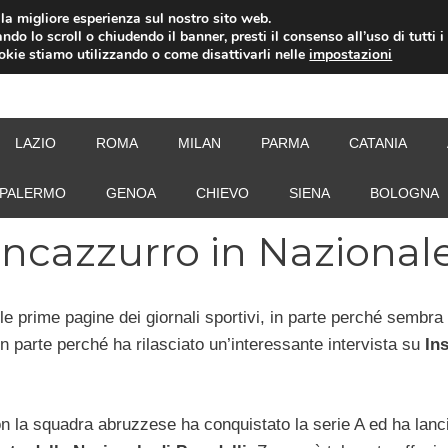
i la migliore esperienza sul nostro sito web.
ndo lo scroll o chiudendo il banner, presti il consenso all’uso di tutti i
ookie stiamo utilizzando o come disattivarli nelle
impostazioni
NEW
LAZIO
ROMA
MILAN
PARMA
CATANIA
PALERMO
GENOA
CHIEVO
SIENA
BOLOGNA
ncazzurro in Nazional
le prime pagine dei giornali sportivi, in parte perché sembra
in parte perché ha rilasciato un’interessante intervista su
Ins
con la squadra abruzzese ha conquistato la serie A ed ha lanc