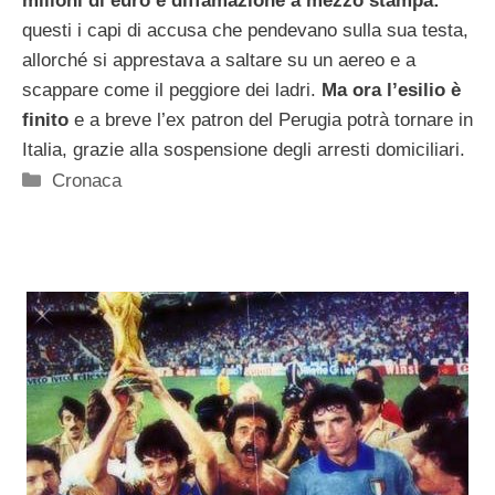
milioni di euro e diffamazione a mezzo stampa:
questi i capi di accusa che pendevano sulla sua testa,
allorché si apprestava a saltare su un aereo e a
scappare come il peggiore dei ladri.
Ma ora l’esilio è
finito
e a breve l’ex patron del Perugia potrà tornare in
Italia, grazie alla sospensione degli arresti domiciliari.
Categorie
Cronaca