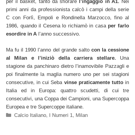
per il basket, tanto da sfiorare
l’ingaggio in A1.
Nei
primi anni da professionista calcò i campi della serie
C con Forlì, Empoli e Rondinella Marzocco, fino al
1986, quando il Cesena lo richiamò in casa
per farlo
esordire in A
l’anno successivo.
Ma fu il 1990 l’anno del grande salto
con la cessione
al Milan e l’iniziò della carriera stellare.
Una
stagione da panchinaro dietro l’inamovibile Pazzagli e
poi finalmente la maglia numero uno per sei stagioni
consecutive, in cui Seba
vinse praticamente tutto
in
Italia ed in Europa: quattro scudetti, di cui tre
consecutivi, una Coppa dei Campioni, una Supercoppa
Europea e tre Supercoppe italiane.
Categorie
Calcio Italiano
,
I Numeri 1
,
Milan