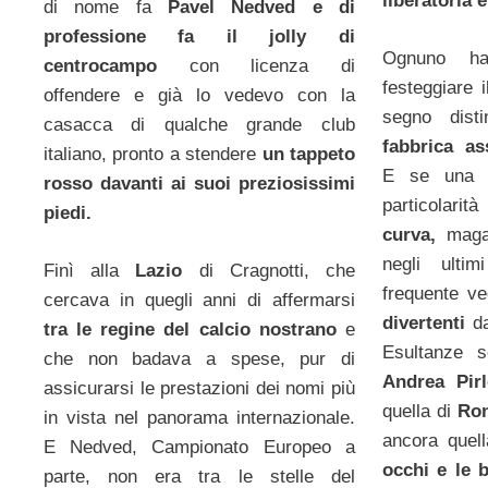
liberatoria 
di nome fa
Pavel Nedved e di
professione fa il jolly di
Ognuno h
centrocampo
con licenza di
festeggiare i
offendere e già lo vedevo con la
segno dist
casacca di qualche grande club
fabbrica as
italiano, pronto a stendere
un tappeto
E se una v
rosso davanti ai suoi preziosissimi
particolari
piedi.
curva,
magar
negli ulti
Finì alla
Lazio
di Cragnotti, che
frequente v
cercava in quegli anni di affermarsi
divertenti
da
tra le regine del calcio nostrano
e
Esultanze s
che non badava a spese, pur di
Andrea Pir
assicurarsi le prestazioni dei nomi più
quella di
Ron
in vista nel panorama internazionale.
ancora quell
E Nedved, Campionato Europeo a
occhi e le 
parte, non era tra le stelle del