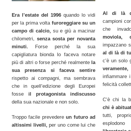
Al di là 
Era l’estate del 1996
quando lo vidi
campioni comp
per la prima volta
furoreggiare su un
che inva
campo di calcio,
su e giù a macinar
moviola,
chilometri,
senza sosta per novanta
impazzano su
minuti.
Forse perché la sua
al di là di t
capigliatura bionda lo faceva notare
c’è un solo
più di altri o forse perché realmente
la
veramente,
sua presenza si faceva sentire
infiammare i
rispetto ai compagni, ma sembrava
felicità collet
che in quell’edizione degli Europei
fosse
il protagonista indiscusso
C’è chi la 
della sua nazionale e non solo.
chi è abitua
tutti, prop
Troppo facile prevedere
un futuro ad
esplod
altissimi livelli,
per uno come lui che