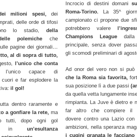
Incrocio di destini domani
su
Roma-Torino.
La 35^ giorn
dei milioni spesi,
dei
campionato ci propone due sf
rati, delle orde di tifosi
potrebbero valere
l’ingre
dono lo stadio,
della
Champions League
dall
 delle polemiche
che
principale, senza dover pass
lle pagine dei giornali…
gli scomodi preliminari di agost
utto, al di sopra di tutto,
 gesto,
l’unico che conta
Ad onor del vero non si può
l’unico capace di
che la Roma sia favorita,
fort
 cuori e far esplodere la
sua posizione lì a due passi
(a
tiva:
il gol!
da quella vetta lungamente inse
rimpianta. La Juve è dietro e 
butta dentro raramente e
far altro che compiere il p
to a gonfiare la rete,
ma
dovere contro una Lazio con
rio tutti, dopo ogni gol
ambizioni, nella speranza mag
ono in
un’esultanza
i cugini granata le facciano