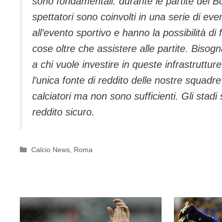
sono fondamentali: durante le partite dei B
spettatori sono coinvolti in una serie di even
all’evento sportivo e hanno la possibilità di 
cose oltre che assistere alle partite. Bisogn
a chi vuole investire in queste infrastrutture d
l’unica fonte di reddito delle nostre squad
calciatori ma non sono sufficienti. Gli stadi 
reddito sicuro.
Categorie
Calcio News
,
Roma