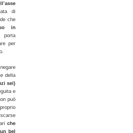
ll’asse
ata di
ide che
sso in
a porta
are per
o.
 negare
e della
nzi sei)
guita e
non può
roprio
 scarse
ari
che
 un bel