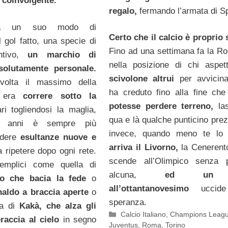
e coinvolgente.
regalo,
fermando l’armata di Spa
a un suo modo di
Certo che il calcio è proprio 
l gol fatto, una specie di
Fino ad una settimana fa la R
intivo,
un marchio di
nella posizione di chi aspe
solutamente personale.
scivolone altrui
per avvicina
olta il massimo della
ha creduto fino alla fine che
tà era
correre sotto la
potesse perdere terreno,
las
i togliendosi la maglia,
qua e là qualche punticino prez
mi anni è sempre più
invece, quando meno te lo a
edere
esultanze nuove e
arriva il Livorno,
la Cenerent
 ripetere dopo ogni rete.
scende all’Olimpico senza p
emplici come quella di
alcuna,
ed un 
lo che bacia la fede
o
all’ottantanovesimo
uccide
aldo a braccia aperte
o
speranza.
a di
Kakà, che alza gli
Categorie
Calcio Italiano
,
Champions Leag
braccia al cielo
in segno
Juventus
,
Roma
,
Torino