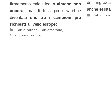
di ringraz
firmamento calcistico
o almeno non
anche esulta
ancora,
ma di lì a poco sarebbe
Categorie
Calcio Este
diventato
uno tra i campioni più
richiesti
a livello europeo.
Categorie
Calcio Italiano
,
Calciomercato
,
Champions League