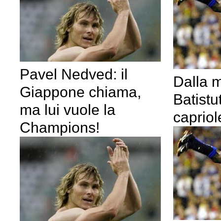
Pavel Nedved: il
Dalla m
Giappone chiama,
Batistu
ma lui vuole la
capriol
Champions!