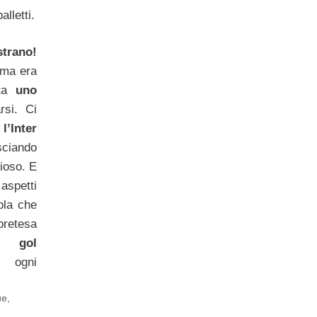
lletti.
strano!
oma era
tta
uno
rsi. Ci
l’Inter
ciando
ioso. E
spetti
ola che
retesa
gol
 ogni
ue
,