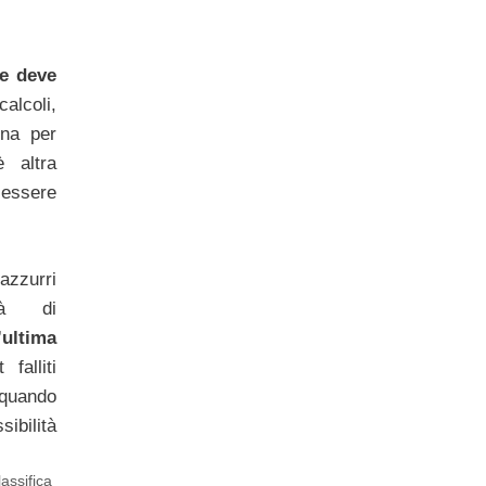
e deve
calcoli,
ina per
è altra
 essere
azzurri
ità di
l’ultima
falliti
 quando
ibilità
lassifica