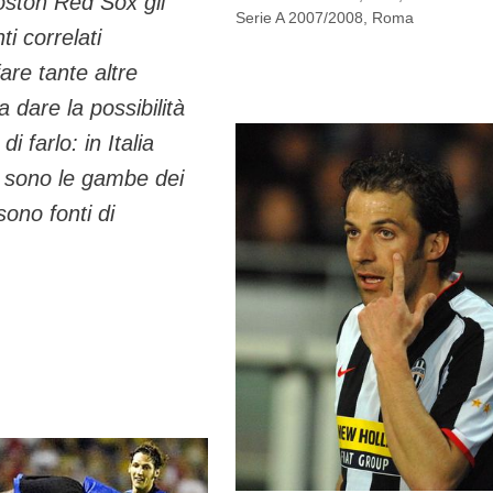
oston Red Sox gli
Serie A 2007/2008
,
Roma
ti correlati
fare tante altre
a dare la possibilità
i farlo: in Italia
re sono le gambe dei
sono fonti di