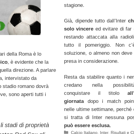
stagione.
Già, dipende tutto dall’Inter
ch
solo vincere
ed evitare di far 
restando attaccata alla radiol
tutto il pomeriggio. Non c’
soluzione, o almeno non deve
ari della Roma è lo
presa in considerazione.
ico
, è evidente che la
quella direzione. A parlare
Resta da stabilire quanto i ner
ia, intervistato da
credano nella possibil
ovo stadio romano dovrà
conquistare il titolo
al
ve, sono aperti tutti i
giornata
dopo i match point 
nelle ultime settimane, perché
si tratta di Inter nessuna poss
i stadi di proprietà
può essere esclusa.
Categorie
Calcio Italiano
,
Inter
,
Risultati e C