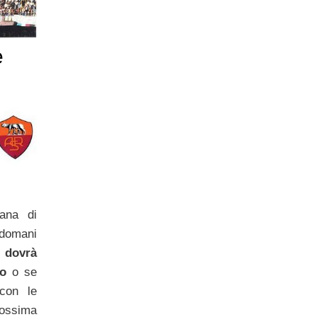
è
ana di
 domani
r dovrà
to
o se
con le
rossima