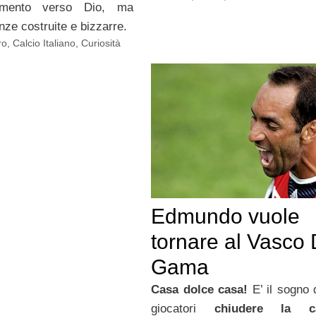
iamento verso Dio, ma
nze costruite e bizzarre.
ro
,
Calcio Italiano
,
Curiosità
Edmundo vuole
tornare al Vasco
Gama
Casa dolce casa!
E’ il sogno 
giocatori
chiudere la ca