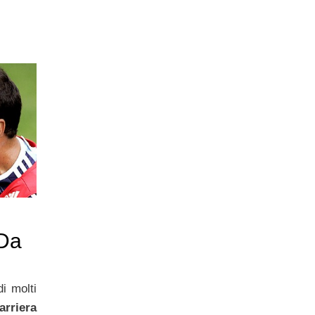
 Da
di molti
rriera