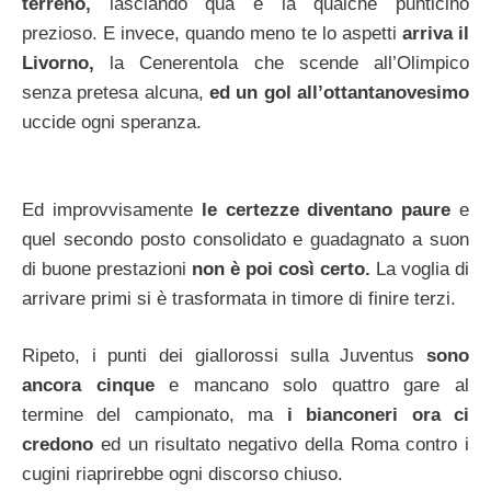
terreno,
lasciando qua e là qualche punticino
prezioso. E invece, quando meno te lo aspetti
arriva il
Livorno,
la Cenerentola che scende all’Olimpico
senza pretesa alcuna,
ed un gol all’ottantanovesimo
uccide ogni speranza.
Ed improvvisamente
le certezze diventano paure
e
quel secondo posto consolidato e guadagnato a suon
di buone prestazioni
non è poi così certo.
La voglia di
arrivare primi si è trasformata in timore di finire terzi.
Ripeto, i punti dei giallorossi sulla Juventus
sono
ancora cinque
e mancano solo quattro gare al
termine del campionato, ma
i bianconeri ora ci
credono
ed un risultato negativo della Roma contro i
cugini riaprirebbe ogni discorso chiuso.