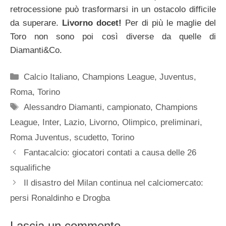
retrocessione può trasformarsi in un ostacolo difficile
da superare.
Livorno docet!
Per di più le maglie del
Toro non sono poi così diverse da quelle di
Diamanti&Co.
Categorie
Calcio Italiano
,
Champions League
,
Juventus
,
Roma
,
Torino
Tag
Alessandro Diamanti
,
campionato
,
Champions
League
,
Inter
,
Lazio
,
Livorno
,
Olimpico
,
preliminari
,
Roma Juventus
,
scudetto
,
Torino
Fantacalcio: giocatori contati a causa delle 26
squalifiche
Il disastro del Milan continua nel calciomercato:
persi Ronaldinho e Drogba
Lascia un commento