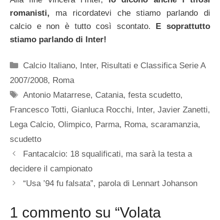
romanisti,
ma ricordatevi che stiamo parlando di
calcio e non è tutto così scontato.
E soprattutto
stiamo parlando di Inter!
Categorie
Calcio Italiano
,
Inter
,
Risultati e Classifica Serie A
2007/2008
,
Roma
Tag
Antonio Matarrese
,
Catania
,
festa scudetto
,
Francesco Totti
,
Gianluca Rocchi
,
Inter
,
Javier Zanetti
,
Lega Calcio
,
Olimpico
,
Parma
,
Roma
,
scaramanzia
,
scudetto
Fantacalcio: 18 squalificati, ma sarà la testa a
decidere il campionato
“Usa ’94 fu falsata”, parola di Lennart Johanson
1 commento su “Volata