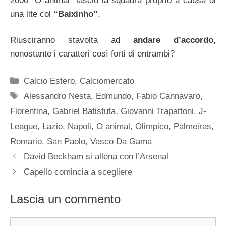
2000 “O animal” lasciò la squadra proprio a causa di
una lite col
“Baixinho”
.
Riusciranno stavolta ad
andare d’accordo,
nonostante i caratteri così forti di entrambi?
Categorie
Calcio Estero
,
Calciomercato
Tag
Alessandro Nesta
,
Edmundo
,
Fabio Cannavaro
,
Fiorentina
,
Gabriel Batistuta
,
Giovanni Trapattoni
,
J-
League
,
Lazio
,
Napoli
,
O animal
,
Olimpico
,
Palmeiras
,
Romario
,
San Paolo
,
Vasco Da Gama
David Beckham si allena con l’Arsenal
Capello comincia a scegliere
Lascia un commento
Commento