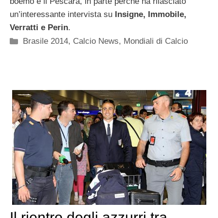
boemo e il Pescara, in parte perché ha rilasciato
un’interessante intervista su
Insigne, Immobile,
Verratti e Perin
.
Categorie
Brasile 2014
,
Calcio News
,
Mondiali di Calcio
Il rientro degli azzurri tra