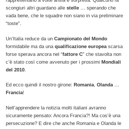
rappresentano a volte ansia e sorpresa. Qualcuno fa
scongiuri altri guardano alle
stelle
… sperando che
vada bene, che le squadre non siano in via preliminare
“toste”.
Un’Italia reduce da un
Campionato del Mondo
formidabile ma da una
qualificazione europea
scarsa
forse sperava ancora nel “
fattore C
” che stavolta non
c’è stato così come avvenuto per i prossimi
Mondiali
del 2010
.
Ed ecco quindi il nostro girone:
Romania
,
Olanda
…
Francia
!
Nell’apprendere la notizia molti italiani avranno
sicuramente pensato: Ancora Francia?! Ma cos’è una
persecuzione? E dire che anche Romania e Olanda le