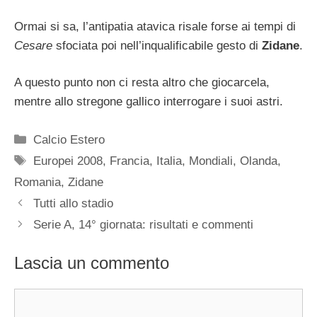
Ormai si sa, l’antipatia atavica risale forse ai tempi di
Cesare
sfociata poi nell’inqualificabile gesto di
Zidane
.
A questo punto non ci resta altro che giocarcela,
mentre allo stregone gallico interrogare i suoi astri.
Categorie
Calcio Estero
Tag
Europei 2008
,
Francia
,
Italia
,
Mondiali
,
Olanda
,
Romania
,
Zidane
Tutti allo stadio
Serie A, 14° giornata: risultati e commenti
Lascia un commento
Commento