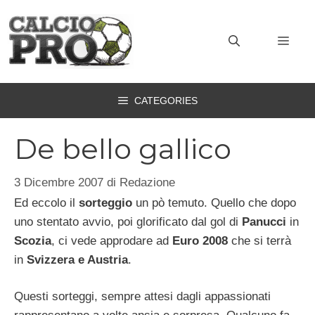
Vai
al
MEN
contenuto
CATEGORIES
De bello gallico
3 Dicembre 2007
di
Redazione
Ed eccolo il
sorteggio
un pò temuto. Quello che dopo
uno stentato avvio, poi glorificato dal gol di
Panucci
in
Scozia
, ci vede approdare ad
Euro 2008
che si terrà
in
Svizzera e Austria
.
Questi sorteggi, sempre attesi dagli appassionati