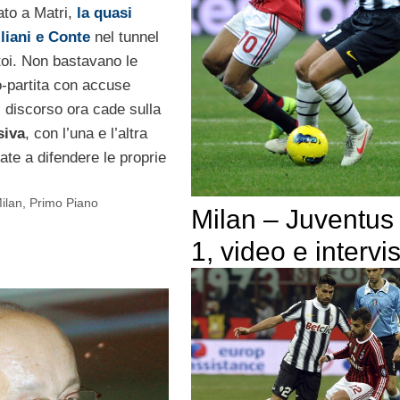
ato a Matri,
la quasi
lliani e Conte
nel tunnel
toi. Non bastavano le
o-partita con accuse
l discorso ora cade sulla
siva
, con l’una e l’altra
te a difendere le proprie
ilan
,
Primo Piano
Milan – Juventus
1, video e intervi