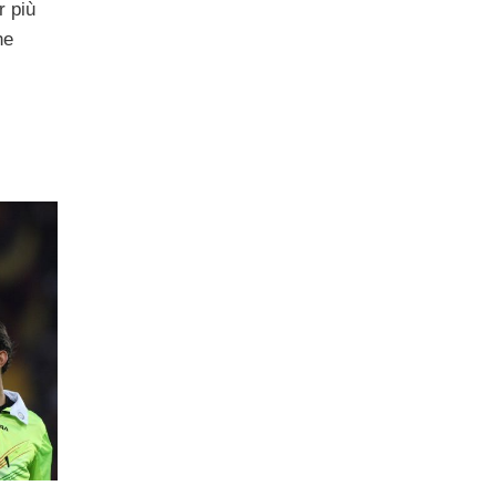
r più
he