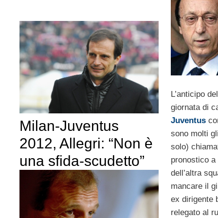
L’anticipo de
giornata di 
Juventus
con
Milan-Juventus
sono molti gl
2012, Allegri: “Non è
solo) chiama
una sfida-scudetto”
pronostico a 
dell’altra s
mancare il gi
ex dirigente
relegato al r