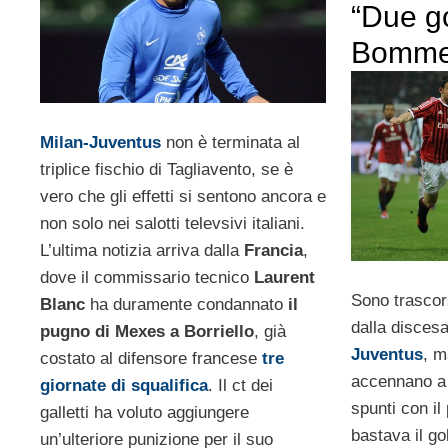
“Due g
Bomme
Milan-Juventus
non è terminata al
triplice fischio di Tagliavento, se è
vero che gli effetti si sentono ancora e
non solo nei salotti televsivi italiani.
L’ultima notizia arriva dalla
Francia
,
dove il commissario tecnico
Laurent
Sono trascors
Blanc
ha duramente condannato
il
dalla discesa
pugno di Mexes a Borriello
, già
Juventus
, m
costato al difensore francese
tre
accennano a 
giornate di squalifica
. Il ct dei
spunti con il
galletti ha voluto aggiungere
bastava il go
un’ulteriore punizione per il suo