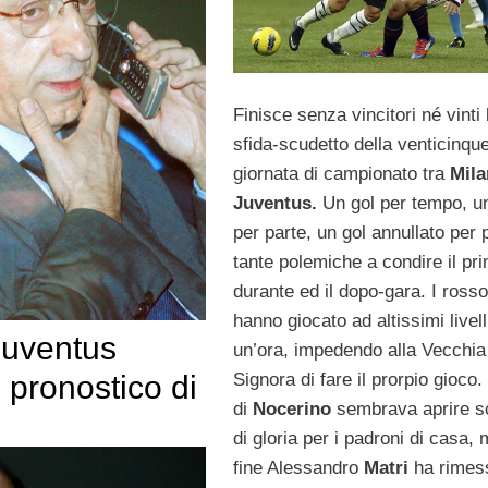
Finisce senza vincitori né vinti 
sfida-scudetto della venticinq
giornata di campionato tra
Mila
Juventus.
Un gol per tempo, u
per parte, un gol annullato per 
tante polemiche a condire il pri
durante ed il dopo-gara. I rosso
hanno giocato ad altissimi livell
Juventus
un’ora, impedendo alla Vecchia
Signora di fare il prorpio gioco. 
l pronostico di
di
Nocerino
sembrava aprire s
di gloria per i padroni di casa, 
fine Alessandro
Matri
ha rimes