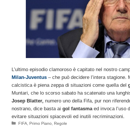
L’ultimo episodio clamoroso è capitato nel nostro camp
Milan-Juventus
– che può decidere l’intera stagione. M
calcistica è piena zeppa di situazioni come quella del
g
Muntari, che lo scorso sabato ha scatenato una lunghi
Josep Blatter,
numero uno della Fifa, pur non riferendo
nostrano, dice basta ai
gol fantasma
ed invoca l’uso d
evitare situazioni spiacevoli ed inutili recriminazioni.
Categorie
FIFA
,
Primo Piano
,
Regole