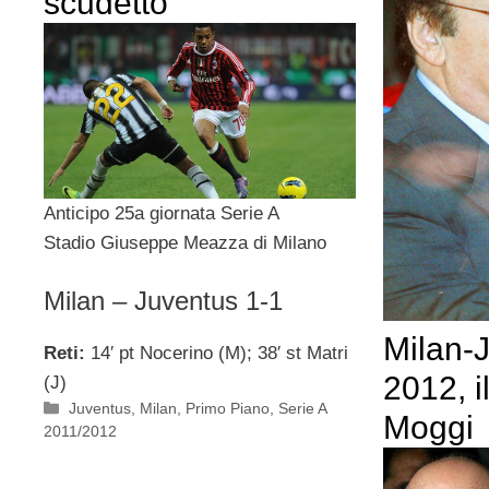
scudetto
Anticipo 25a giornata Serie A
Stadio Giuseppe Meazza di Milano
Milan – Juventus 1-1
Milan-
Reti:
14′ pt Nocerino (M); 38′ st Matri
2012, i
(J)
Categorie
Juventus
,
Milan
,
Primo Piano
,
Serie A
Moggi
2011/2012