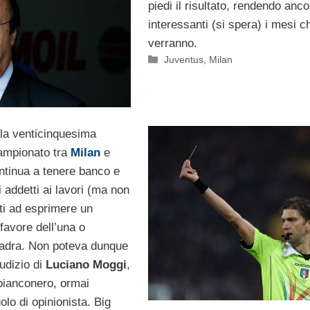
piedi il risultato, rendendo anco
interessanti (si spera) i mesi c
verranno.
Categorie
Juventus
,
Milan
lla venticinquesima
campionato tra
Milan
e
tinua a tenere banco e
i addetti ai lavori (ma non
ti ad esprimere un
favore dell’una o
quadra. Non poteva dunque
udizio di
Luciano Moggi
,
 bianconero, ormai
uolo di opinionista. Big