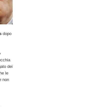
s
dopo
o
ecchia
ato dei
he le
e non
a