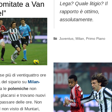
omitate a Van
Lega? Quale litigio? Il
rapporto è ottimo,
l”
assolutamente.
Categorie
Juventus
,
Milan
,
Primo Piano
e più di ventiquattro ore
 del sipario su
Milan-
a le
polemiche
non
placarsi e trovano nuovi
 passare delle ore. Non
l non visto di Muntari,