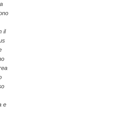
ha
sono
 il
us
e
no
rea
o
so
a e