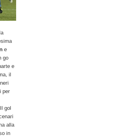
la
uesima
n
e
n go
parte e
ma, il
neri
i per
Il gol
cenari
ma alla
so in