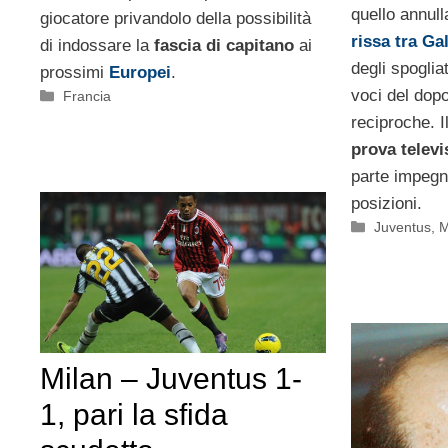
quello annull
giocatore privandolo della possibilità
rissa tra Ga
di indossare la
fascia di capitano
ai
degli spoglia
prossimi
Europei
.
voci del dop
Categorie
Francia
reciproche. I
prova televi
parte impegna
posizioni.
Categorie
Juventus
,
M
Milan – Juventus 1-
1, pari la sfida