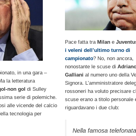
Pace fatta tra
Milan
e
Juventu
i veleni dell’ultimo turno di
campionato
? No, non ancora,
nonostante le scuse di
Adrian
ionato, in una gara –
Galliani
al numero uno della V
a la letteratura
Signora. L’amministratore deleg
ol-non gol
di Sulley
rossoneri ha voluto precisare c
ssima serie di polemiche.
scuse erano a titolo personale 
si alle vicende del calcio
riguardavano i due club:
ella tecnologia per
Nella famosa telefonat