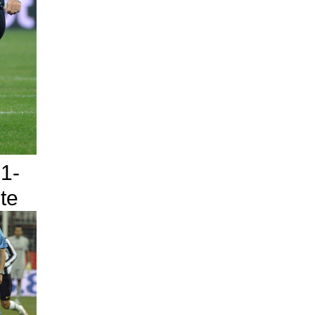
 1-
ste