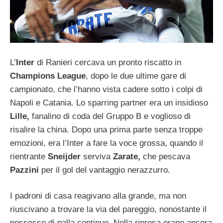
L’
Inter
di Ranieri cercava un pronto riscatto in
Champions League
, dopo le due ultime gare di
campionato, che l’hanno vista cadere sotto i colpi di
Napoli e Catania. Lo sparring partner era un insidioso
Lille,
fanalino di coda del Gruppo B e voglioso di
risalire la china. Dopo una prima parte senza troppe
emozioni, era l’Inter a fare la voce grossa, quando il
rientrante
Sneijder
serviva
Zarate,
che pescava
Pazzini
per il gol del vantaggio nerazzurro.
I padroni di casa reagivano alla grande, ma non
riuscivano a trovare la via del pareggio, nonostante il
possesso di palla continuo. Nella ripresa erano ancora