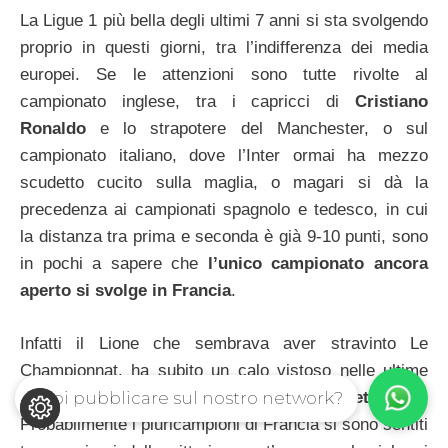
La Ligue 1 più bella degli ultimi 7 anni si sta svolgendo
proprio in questi giorni, tra l’indifferenza dei media
europei. Se le attenzioni sono tutte rivolte al
campionato inglese, tra i capricci di
Cristiano
Ronaldo
e lo strapotere del Manchester, o sul
campionato italiano, dove l’Inter ormai ha mezzo
scudetto cucito sulla maglia, o magari si dà la
precedenza ai campionati spagnolo e tedesco, in cui
la distanza tra prima e seconda è già 9-10 punti, sono
in pochi a sapere che
l’unico campionato ancora
aperto si svolge in Francia
.
Infatti il Lione che sembrava aver stravinto Le
Championnat, ha subito un calo vistoso nelle ultime
Vuoi pubblicare sul nostro network?
gare,
bruciando 5 punti in due settimane
.
Probabilmente i pluricampioni di Francia si sono sentiti