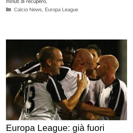
minuti di recupero,
Categorie
Calcio News
,
Europa League
Europa League: già fuori