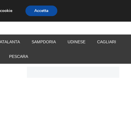
 cookie
Accetta
S
CALCIOMERCATO
ALLENATORI
ATALANTA
SAMPDORIA
UDINESE
CAGLIARI
PESCARA
a