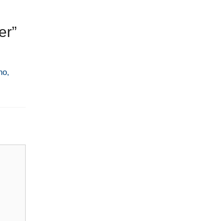
er”
no,