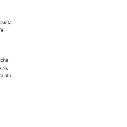
asista
’è
nche
farà,
arlato