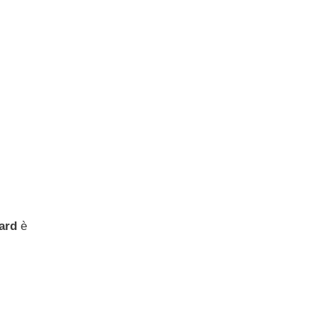
ard
è