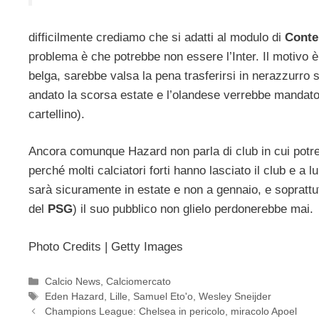
difficilmente crediamo che si adatti al modulo di
Conte
problema è che potrebbe non essere l’Inter. Il motivo è
belga, sarebbe valsa la pena trasferirsi in nerazzurro s
andato la scorsa estate e l’olandese verrebbe mandato v
cartellino).
Ancora comunque Hazard non parla di club in cui potreb
perché molti calciatori forti hanno lasciato il club e a
sarà sicuramente in estate e non a gennaio, e soprattutt
del
PSG
) il suo pubblico non glielo perdonerebbe mai.
Photo Credits | Getty Images
Categorie
Calcio News
,
Calciomercato
Tag
Eden Hazard
,
Lille
,
Samuel Eto'o
,
Wesley Sneijder
Champions League: Chelsea in pericolo, miracolo Apoel