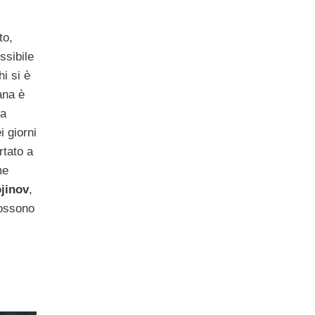
to,
ssibile
hi si è
ana è
ra
i giorni
rtato a
me
jinov
,
ossono