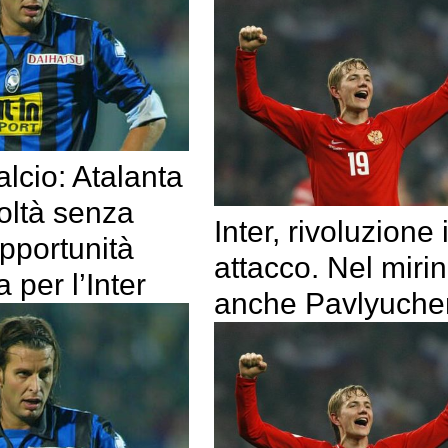
lcio: Atalanta
icoltà senza
Inter, rivoluzione 
pportunità
attacco. Nel miri
 per l’Inter
anche Pavlyuche