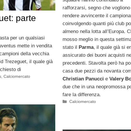
rafforzarsi, segno che vogliono
rendere avvincente il campiona
et: parte
coinvolgendo quanti più club po
almeno nella lotta all’Europa. C
sta per un qualsiasi
mosso meglio in questa settim
uventus mette in vendita
stato il
Parma
, il quale già si e
 campioni della vecchia
assicurato dei buoni acquisti ne
d Trezeguet, il quale già
precedenti. Stavolta però ha po
chiesto di
casa due pezzi da novanta co
s
,
Calciomercato
Christian Panucci
e
Valery Bo
due che in una neopromossa p
fare la differenza.
Categorie
Calciomercato