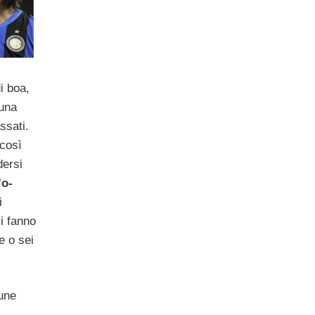
i boa,
 una
ssati.
 così
dersi
’o-
i
i fanno
e o sei
une