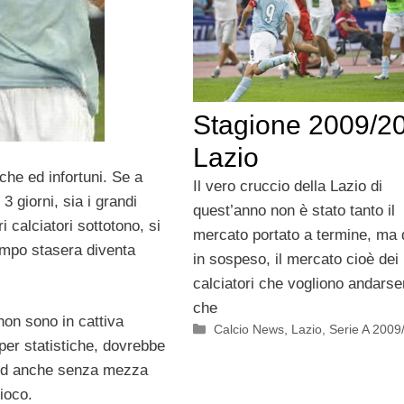
Stagione 2009/2
Lazio
che ed infortuni. Se a
Il vero cruccio della Lazio di
3 giorni, sia i grandi
quest’anno non è stato tanto il
 calciatori sottotono, si
mercato portato a termine, ma 
ampo stasera diventa
in sospeso, il mercato cioè dei
calciatori che vogliono andars
che
i non sono in cattiva
Categorie
Calcio News
,
Lazio
,
Serie A 2009
 per statistiche, dovrebbe
d anche senza mezza
gioco.