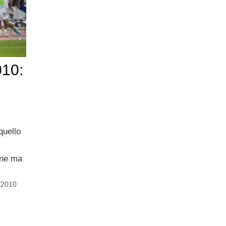
010:
quello
ene ma
/2010