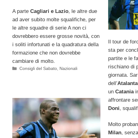
A parte
Cagliari e Lazio
, le altre due
ad aver subito molte squalifiche, per
le altre squadre di serie A non ci
dovrebbero essere grosse novità, con
Il tour de fo
i soliti infortunati e la quadratura della
sta per conc
formazione che non dovrebbe
partite e le f
cambiare di molto.
rischiano di 
Categorie
Consigli del Sabato
,
Nazionali
giornata. Sa
dell’
Atalanta
un
Catania
i
affrontare s
Doni
, squalif
Molto probant
Milan
, senz