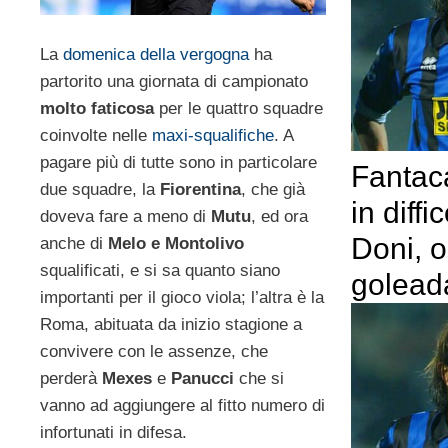
La
domenica della vergogna
ha
partorito una giornata di campionato
molto faticosa
per le quattro squadre
coinvolte nelle
maxi-squalifiche
. A
pagare più di tutte sono in particolare
Fantaca
due squadre, la
Fiorentina
, che già
in diff
doveva fare a meno di
Mutu
, ed ora
Doni, o
anche di
Melo e Montolivo
squalificati, e si sa quanto siano
goleada
importanti per il gioco viola; l’altra è la
Roma, abituata da inizio stagione a
convivere con le assenze, che
perderà
Mexes
e
Panucci
che si
vanno ad aggiungere al fitto numero di
infortunati in difesa.