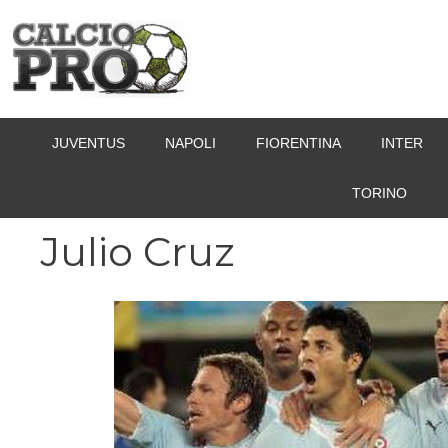
Vai
al
contenuto
JUVENTUS
NAPOLI
FIORENTINA
INTER
TORINO
Julio Cruz