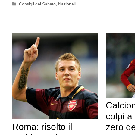
Categorie
Consigli del Sabato
,
Nazionali
Calciom
colpi a
Roma: risolto il
zero de