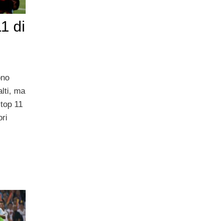
1 di
ono
alti, ma
top 11
ri