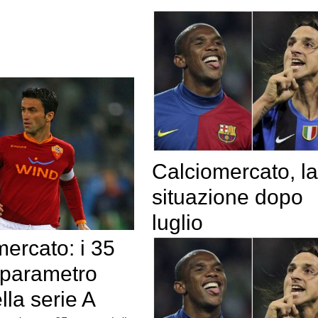
Calciomercato, la
situazione dopo
luglio
ercato: i 35
 parametro
lla serie A