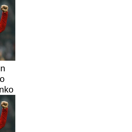
in
no
nko