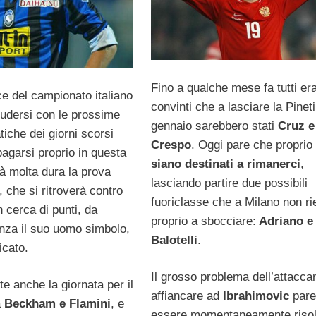
Fino a qualche mese fa tutti er
rce del campionato italiano
convinti che a lasciare la Pinet
ludersi con le prossime
gennaio sarebbero stati
Cruz e
atiche dei giorni scorsi
Crespo
. Oggi pare che proprio 
pagarsi proprio in questa
siano destinati a rimanerci
,
rà molta dura la prova
lasciando partire due possibili
, che si ritroverà contro
fuoriclasse che a Milano non r
n cerca di punti, da
proprio a sbocciare:
Adriano e
enza il suo uomo simbolo,
Balotelli
.
icato.
Il grosso problema dell’attacca
e anche la giornata per il
affiancare ad
Ibrahimovic
pare
a
Beckham e Flamini
, e
essere momentaneamente risol