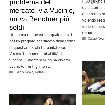
problema del
Il 30 giugno 
calciatori di
mercato, via Vucinic,
ci saranno mo
arriva Bendtner più
volendo rest
soldi
vedere che s
riguarda i
Nel totoscommesse su quale sarà il
Categorie
Calcio New
pezzo pregiato sacrificato dalla Roma
di quest’anno, chi ha puntato su
Vucinic ha buone probabilità di
vincere. Il montenegrino ha diversi
estimatori in Inghilterra,
Categorie
Calcio News
,
Roma