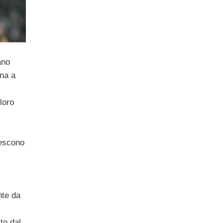
ano
ina a
loro
iescono
nte da
to dal