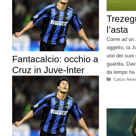
Trezegu
l’asta
Come ad un a
oggetto, la J
uno dei suoi
Fantacalcio: occhio a
guardia, Davi
Cruz in Juve-Inter
da tempo ha 
Categorie
Calcio New