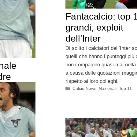
Fantacalcio: top 1
grandi, exploit
dell’Inter
Di solito i calciatori dell’Inter s
quelli che hanno i punteggi più 
anale
non compaiono quasi mai nella 
a causa delle quotazioni maggio
dre
rispetto ai loro colleghi.
Categorie
Calcio News
,
Nazionali
,
Top 11