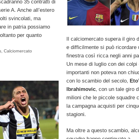
scadranno 35 contratti di
 serie A. Anche all’estero
lti svincolati, ma
are in patria possiamo
oltanto per quanto
Il calciomercato supera il giro d
e difficilmente si può ricordare
s
,
Calciomercato
finestra così ricca negli anni pa
Un mese di luglio con dei colpi
importanti non poteva non chiu
con lo scambio del secolo,
Eto
Ibrahimovic
, con un tale giro d
milioni che le piccole squadre c
la campagna acquisti per cinqu
stagioni.
Ma oltre a questo scambio, alc
squadre hanno continuato a