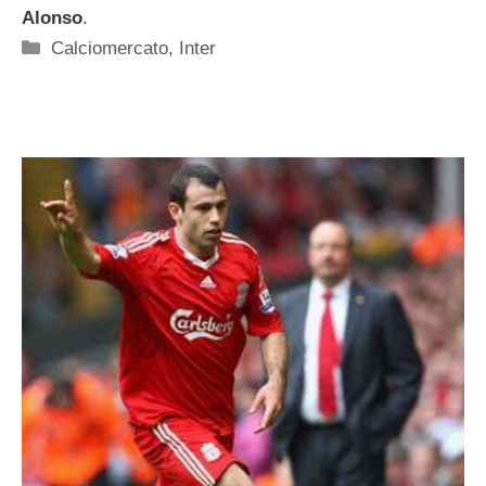
Alonso
.
Categorie
Calciomercato
,
Inter