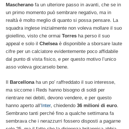
Mascherano
fa un ulteriore passo in avanti, che se in
un primo momento può sembrare negativo, ma in
realtà è molto meglio di quanto si possa pensare. La
squadra inglese inizialmente non voleva mollare il suo
gioiellino, visto che ormai
Torres
ha perso il suo
appeal e solo il
Chelsea
è disponibile a sborsare laute
cifre per un calciatore evidentemente poco affidabile
dal punto di vista fisico, e per questo motivo l’unico
asso voleva giocarselo bene.
Il
Barcellona
ha un po’ raffreddato il suo interesse,
ma siccome i Reds hanno bisogno di soldi per
rientrare nei debiti, devono vendere, e per questo
hanno aperto all’
Inter
, chiedendo
36 milioni di euro
.
Sembrano tanti perché fino a qualche settimana fa
sembrava che i nerazzurri fossero disposti a pagarne
solo 25, ma il fatto che la dirigenza britannica abbia