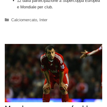
12 dalla partecipazione a Supercoppa Europea
e Mondiale per club.
Categorie
Calciomercato
,
Inter