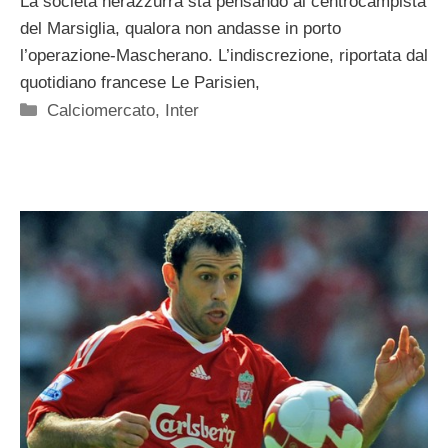
La società nerazzurra sta pensando al centrocampista
del Marsiglia, qualora non andasse in porto
l’operazione-Mascherano. L’indiscrezione, riportata dal
quotidiano francese Le Parisien,
Categorie
Calciomercato
,
Inter