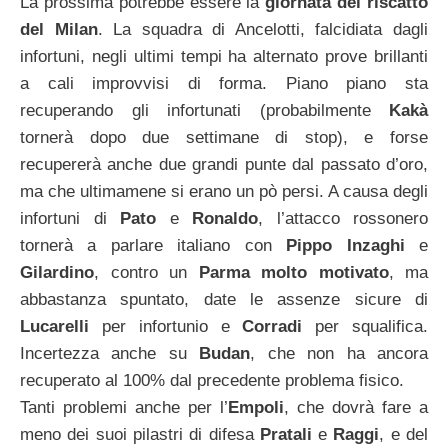
La prossima potrebbe essere la
giornata del riscatto
del Milan
. La squadra di Ancelotti, falcidiata dagli
infortuni, negli ultimi tempi ha alternato prove brillanti
a cali improvvisi di forma. Piano piano sta
recuperando gli infortunati (probabilmente
Kakà
tornerà dopo due settimane di stop), e forse
recupererà anche due grandi punte dal passato d’oro,
ma che ultimamene si erano un pò persi. A causa degli
infortuni di
Pato
e
Ronaldo
, l’attacco rossonero
tornerà a parlare italiano con
Pippo Inzaghi
e
Gilardino
, contro un
Parma molto motivato
, ma
abbastanza spuntato, date le assenze sicure di
Lucarelli
per infortunio e
Corradi
per squalifica.
Incertezza anche su
Budan
, che non ha ancora
recuperato al 100% dal precedente problema fisico.
Tanti problemi anche per l’
Empoli
, che dovrà fare a
meno dei suoi pilastri di difesa
Pratali
e
Raggi
, e del