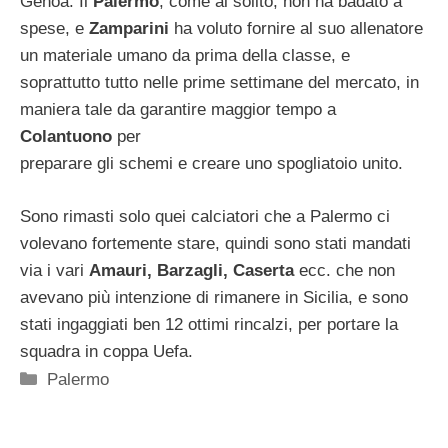
Genoa. Il
Palermo
, come al solito, non ha badato a
spese, e
Zamparini
ha voluto fornire al suo allenatore
un materiale umano da prima della classe, e
soprattutto tutto nelle prime settimane del mercato, in
maniera tale da garantire maggior tempo a
Colantuono
per
preparare gli schemi e creare uno spogliatoio unito.
Sono rimasti solo quei calciatori che a Palermo ci
volevano fortemente stare, quindi sono stati mandati
via i vari
Amauri, Barzagli, Caserta
ecc. che non
avevano più intenzione di rimanere in Sicilia, e sono
stati ingaggiati ben 12 ottimi rincalzi, per portare la
squadra in coppa Uefa.
Categorie
Palermo