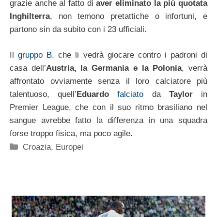
grazie anche al fatto di
aver eliminato la più quotata
Inghilterra
, non temono pretattiche o infortuni, e
partono sin da subito con i 23 ufficiali.
Il
gruppo B
, che li vedrà giocare contro i padroni di
casa dell’
Austria, la Germania e la Polonia
, verrà
affrontato ovviamente senza il loro calciatore più
talentuoso, quell’
Eduardo
falciato
da
Taylor
in
Premier League, che con il suo ritmo brasiliano nel
sangue avrebbe fatto la differenza in una squadra
forse troppo fisica, ma poco agile.
Categorie
Croazia
,
Europei