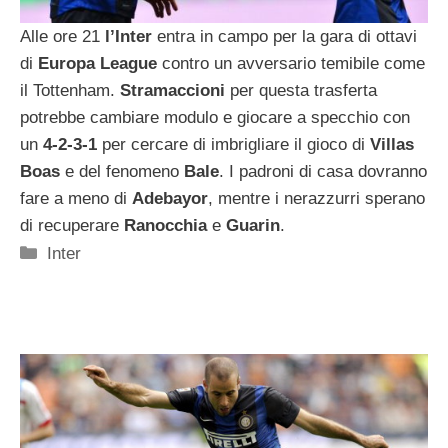
Alle ore 21
l’Inter
entra in campo per la gara di ottavi
di
Europa League
contro un avversario temibile come
il Tottenham.
Stramaccioni
per questa trasferta
potrebbe cambiare modulo e giocare a specchio con
un
4-2-3-1
per cercare di imbrigliare il gioco di
Villas
Boas
e del fenomeno
Bale
. I padroni di casa dovranno
fare a meno di
Adebayor
, mentre i nerazzurri sperano
di recuperare
Ranocchia
e
Guarin
.
Categorie
Inter