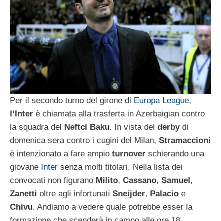
Per il secondo turno del girone di
Europa League
,
l’Inter
è chiamata alla trasferta in Azerbaigian contro
la squadra del
Neftci
Baku
. In vista del
derby
di
domenica sera contro i cugini del Milan,
Stramaccioni
è intenzionato a fare ampio
turnover
schierando una
giovane
Inter
senza molti titolari. Nella lista dei
convocati non figurano
Milito
,
Cassano
,
Samuel
,
Zanetti
oltre agli infortunati
Sneijder
,
Palacio
e
Chivu
. Andiamo a vedere quale potrebbe esser la
formazione che scenderà in campo alle ore 18.