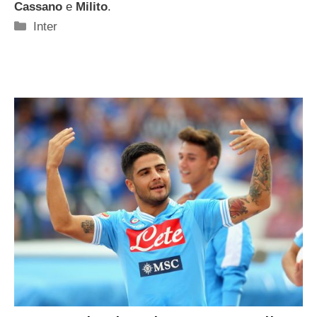
Cassano
e
Milito
.
Categorie
Inter