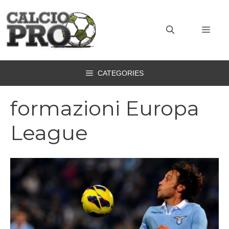
Vai
al
MEN
contenuto
CATEGORIES
formazioni Europa
League