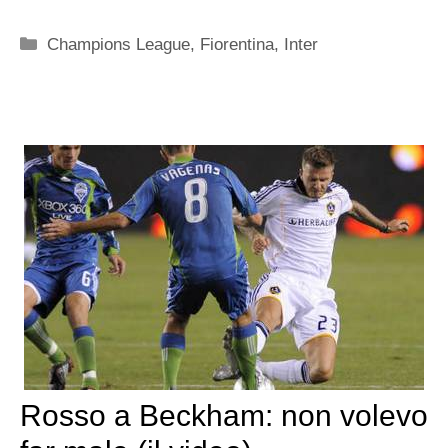
Categorie
Champions League
,
Fiorentina
,
Inter
Rosso a Beckham: non volevo