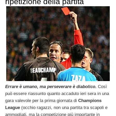
ripetizione della partita
Errare è umano, ma perseverare è diabolico.
Così
può essere riassunto quanto accaduto ieri sera in una
gara valevole per la prima giornata di
Champions
League
(occhio ragazzi, non una partita tra scapoli e
ammogliati, ma la competizione più importante in